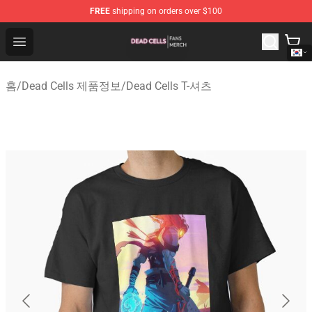
FREE
shipping on orders over $100
Dead Cells Shop - Official Dead Cells Merchandise Store
Open menu
홈
/
Dead Cells 제품정보
/
Dead Cells T-셔츠