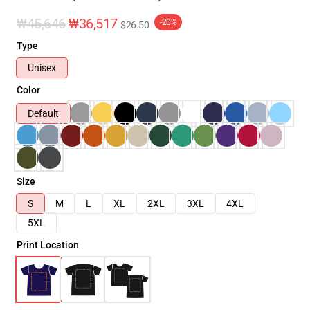
₩45,646
₩36,517
-20%
$26.50
Type
Unisex
Color
Default
Size
S
M
L
XL
2XL
3XL
4XL
5XL
Print Location