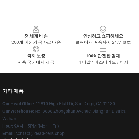
Footer
전 세계 배송
안심하고 쇼핑하세요
200개 이상의 국가로 배송
클릭에서 배송까지 24/7 보호
국제 보증
100% 안전한 결제
사용 국가에서 제공
페이팔 / 마스터카드 / 비자
기타 제품
Our Head Office
: 12810 High Bluff Dr, San Diego, CA 92130
Our Warehouse
: No. 8888 Zhongshan Avenue, Jianghan District,
Wuhan
Hour
: 9AM – 5PM (Mon – Fri)
Email
: contact@dead-cells.shop