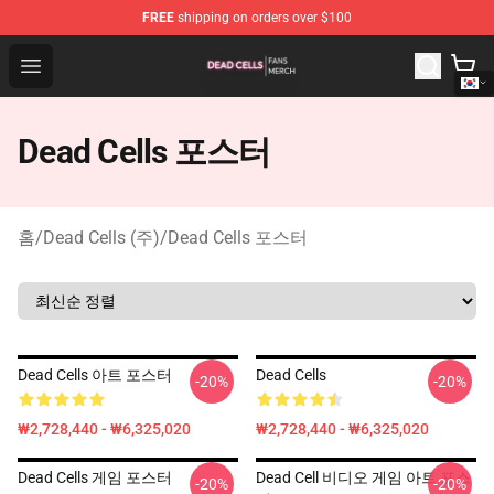
FREE
shipping on orders over $100
Dead Cells Shop - Official Dead Cells Merchandise Store
Open menu
Dead Cells 포스터
홈
/
Dead Cells (주)
/
Dead Cells 포스터
Dead Cells 아트 포스터
Dead Cells
-20%
-20%
₩2,728,440 - ₩6,325,020
₩2,728,440 - ₩6,325,020
Dead Cells 게임 포스터
Dead Cell 비디오 게임 아트 포스
-20%
-20%