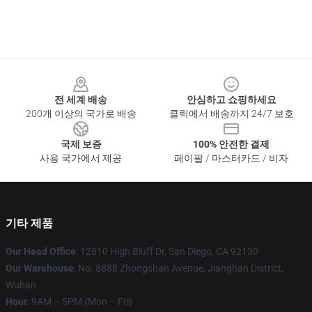
Footer
전 세계 배송
안심하고 쇼핑하세요
200개 이상의 국가로 배송
클릭에서 배송까지 24/7 보호
국제 보증
100% 안전한 결제
사용 국가에서 제공
페이팔 / 마스터카드 / 비자
기타 제품
Our Head Office
: 12810 High Bluff Dr, San Diego, CA 92130
Our Warehouse
: No. 8888 Zhongshan Avenue, Jianghan District,
Wuhan
Hour
: 9AM – 5PM (Mon – Fri)