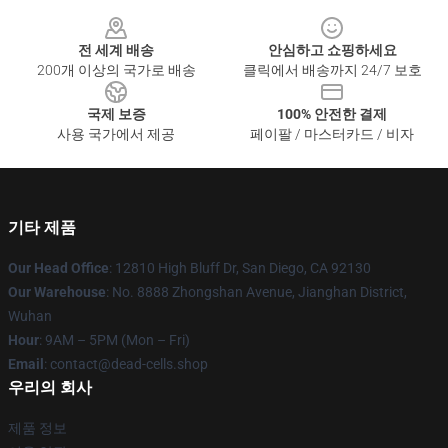
Footer
전 세계 배송
안심하고 쇼핑하세요
200개 이상의 국가로 배송
클릭에서 배송까지 24/7 보호
국제 보증
100% 안전한 결제
사용 국가에서 제공
페이팔 / 마스터카드 / 비자
기타 제품
Our Head Office
: 12810 High Bluff Dr, San Diego, CA 92130
Our Warehouse
: No. 8888 Zhongshan Avenue, Jianghan District,
Wuhan
Hour
: 9AM – 5PM (Mon – Fri)
Email
: contact@dead-cells.shop
우리의 회사
제품 정보