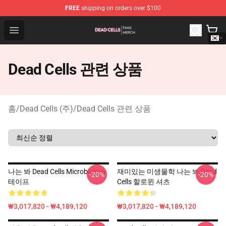
FREE
shipping on orders over $100
Dead Cells Shop - Official Dead Cells Merchandise Store
Open menu
Dead Cells 관련 상품
홈
/
Dead Cells (주)
/
Dead Cells 관련 상품
나는 봐 Dead Cells Microbiology
재미있는 미생물학 나는 봐 Dead
-20%
-20%
테이프
Cells 할로윈 셔츠
₩3,017,820 - ₩4,189,120
₩3,017,820 - ₩4,189,120