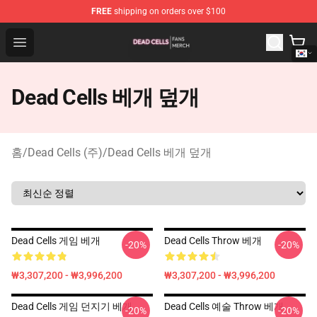
FREE
shipping on orders over $100
Dead Cells Shop - Official Dead Cells Merchandise Store
Open menu
Dead Cells 베개 덮개
홈
/
Dead Cells (주)
/
Dead Cells 베개 덮개
Dead Cells 게임 베개
Dead Cells Throw 베개
-20%
-20%
₩3,307,200 - ₩3,996,200
₩3,307,200 - ₩3,996,200
Dead Cells 게임 던지기 베개
Dead Cells 예술 Throw 베개
-20%
-20%