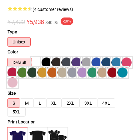
(4 customer reviews)
¥7,422
¥5,938
-20%
$40.95
Type
Unisex
Color
Default
Size
S
M
L
XL
2XL
3XL
4XL
5XL
Print Location