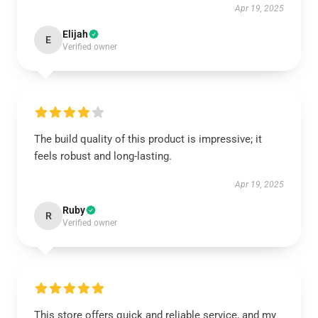
Apr 19, 2025
Elijah
E
Verified owner
The build quality of this product is impressive; it
feels robust and long-lasting.
Apr 19, 2025
Ruby
R
Verified owner
This store offers quick and reliable service, and my