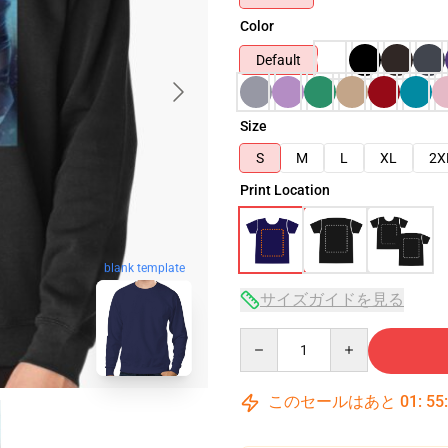
Color
Default
Size
S
M
L
XL
2X
Print Location
blank template
サイズガイドを見る
Quantity
このセールはあと
01
:
55