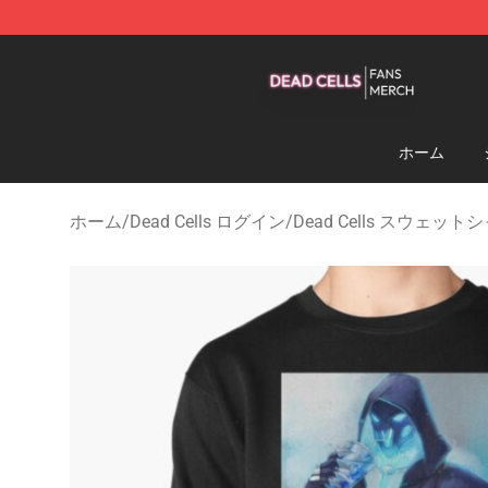
Dead Cells Shop - Official Dead Cells Merchandise Sto
ホーム
ホーム
/
Dead Cells ログイン
/
Dead Cells スウェット