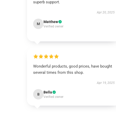
superb support.
Apr 20, 2025
Matthew
M
Verified owner
Wonderful products, good prices, have bought
several times from this shop.
Apr 19, 2025
Bella
B
Verified owner