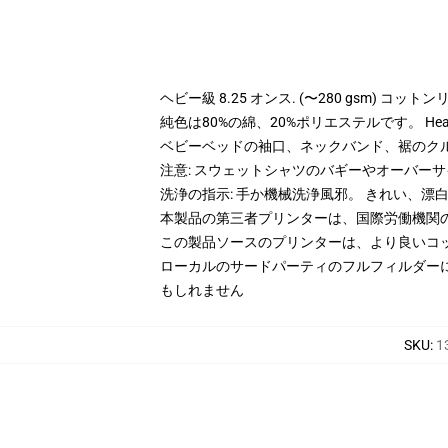
ヘビー級 8.25 オンス. (〜280 gsm) コッ
純色は80%の綿、20%ポリエステルです。 Hea
ベビーベッドの袖口、ネックバンド、裾のク
注意: スウェットシャツのバギーやオーバー
洗浄の指示: 手か機械洗浄風邪。 きれい、
本製品の第三者プリンターは、国際労働機関
この製品ソースのプリンターは、より良いコ
ローカルのサードパーティのフルフィルダー
もしれません
SKU
:
1