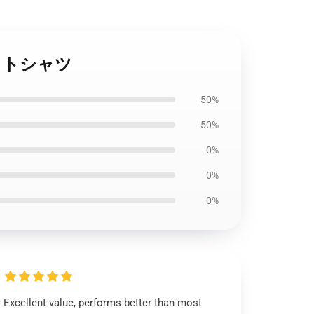
ウェットシャツ
50%
50%
0%
0%
0%
Excellent value, performs better than most