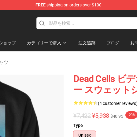
FREE
shipping on orders over $100
re
ショップ
カテゴリーで購入
注文追跡
ブログ
お
シャツ
Dead Cells
ー スウェット
(4 customer reviews
¥7,422
¥5,938
-20%
$40.95
Type
Unisex