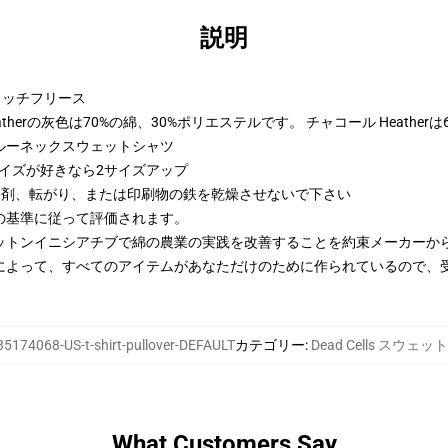
説明
トンリッチフリース
therの灰色は70%の綿、30%ポリエステルです。 チャコール Heather
ルーネックスウェットシャツ
サイズが好きなら2サイズアップ
漂白剤、転がり、または印刷物の鉄を乾燥させないで下さい
の基準に従って評価されます。
ットンイニシアチブで綿の農業の実践を改善することを約束メーカーか
によって、すべてのアイテムがあなただけのために作られているので、
35174068-US-t-shirt-pullover-DEFAULT
カテゴリー
:
Dead Cells スウェ
What Customers Say