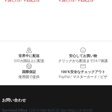
￥361,775 - ￥434,275
￥361,775 - ￥434,275
Footer
世界中に配送
安心してお買い物
200カ国以上に配送
クリックから配送まで24/7保護
国際保証
100％安全なチェックアウト
使用国で提供
PayPal / マスターカード / ビザ
お問い合わせ
Our Head Office
: 12810 High Bluff Dr, San Diego, CA 92130