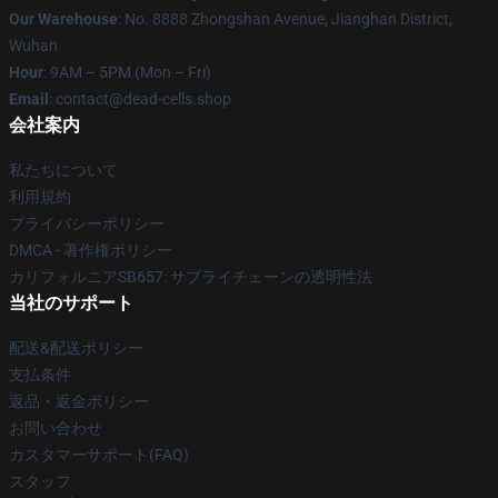
Our Warehouse
: No. 8888 Zhongshan Avenue, Jianghan District,
Wuhan
Hour
: 9AM – 5PM (Mon – Fri)
Email
: contact@dead-cells.shop
会社案内
私たちについて
利用規約
プライバシーポリシー
DMCA - 著作権ポリシー
カリフォルニアSB657: サプライチェーンの透明性法
当社のサポート
配送&配送ポリシー
支払条件
返品・返金ポリシー
お問い合わせ
カスタマーサポート(FAQ)
スタッフ