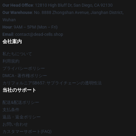
Our Head Office
: 12810 High Bluff Dr, San Diego, CA 92130
Our Warehouse
: No. 8888 Zhongshan Avenue, Jianghan District,
Wuhan
Hour
: 9AM – 5PM (Mon – Fri)
Email
: contact@dead-cells.shop
会社案内
私たちについて
利用規約
プライバシーポリシー
DMCA - 著作権ポリシー
カリフォルニアSB657: サプライチェーンの透明性法
当社のサポート
配送&配送ポリシー
支払条件
返品・返金ポリシー
お問い合わせ
カスタマーサポート(FAQ)