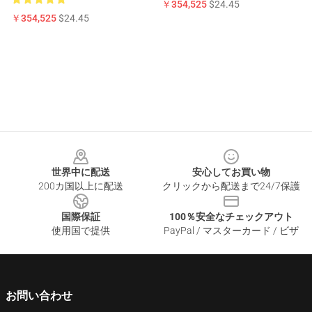
￥354,525
$24.45
￥354,525
$24.45
Footer
世界中に配送
安心してお買い物
200カ国以上に配送
クリックから配送まで24/7保護
国際保証
100％安全なチェックアウト
使用国で提供
PayPal / マスターカード / ビザ
お問い合わせ