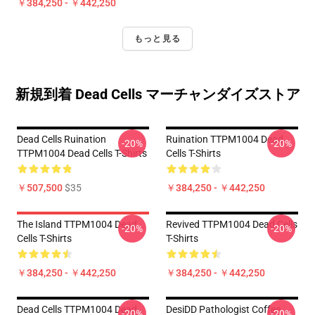
￥384,250 - ￥442,250
もっと見る
新規到着 Dead Cells マーチャンダイズストア
Dead Cells Ruination
Ruination TTPM1004 Dead
-20%
-20%
TTPM1004 Dead Cells T-Shirts
Cells T-Shirts
￥507,500
$35
￥384,250 - ￥442,250
The Island TTPM1004 Dead
Revived TTPM1004 Dead Cells
-20%
-20%
Cells T-Shirts
T-Shirts
￥384,250 - ￥442,250
￥384,250 - ￥442,250
Dead Cells TTPM1004 Dead
DesiDD Pathologist Coffee
-20%
-20%