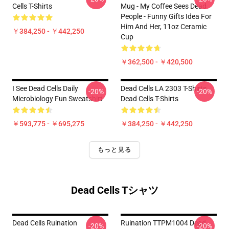
Cells T-Shirts
Mug - My Coffee Sees Dead
People - Funny Gifts Idea For
Him And Her, 11oz Ceramic
￥384,250 - ￥442,250
Cup
￥362,500 - ￥420,500
I See Dead Cells Daily
Dead Cells LA 2303 T-Shirts
-20%
-20%
Microbiology Fun Sweatshirt
Dead Cells T-Shirts
￥593,775 - ￥695,275
￥384,250 - ￥442,250
もっと見る
Dead Cells Tシャツ
Dead Cells Ruination
Ruination TTPM1004 Dead
-20%
-20%