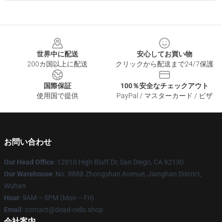
Footer
世界中に配送
安心してお買い物
200カ国以上に配送
クリックから配送まで24/7保護
国際保証
100％安全なチェックアウト
使用国で提供
PayPal / マスターカード / ビザ
お問い合わせ
Our Head Office
: 12810 High Bluff Dr, San Diego, CA 92130
Our Warehouse
: No. 8888 Zhongshan Avenue, Jianghan District,
Wuhan
Hour
: 9AM – 5PM (Mon – Fri)
Email
: contact@dead-cells.shop
会社案内