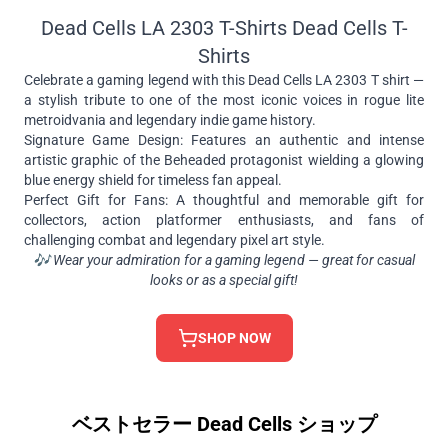
Dead Cells LA 2303 T-Shirts Dead Cells T-
Shirts
Celebrate a gaming legend with this Dead Cells LA 2303 T shirt —
a stylish tribute to one of the most iconic voices in rogue lite
metroidvania and legendary indie game history.
Signature Game Design: Features an authentic and intense
artistic graphic of the Beheaded protagonist wielding a glowing
blue energy shield for timeless fan appeal.
Perfect Gift for Fans: A thoughtful and memorable gift for
collectors, action platformer enthusiasts, and fans of
challenging combat and legendary pixel art style.
🎶 Wear your admiration for a gaming legend — great for casual
looks or as a special gift!
SHOP NOW
ベストセラー Dead Cells ショップ