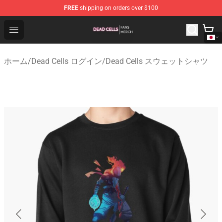
FREE
shipping on orders over $100
Dead Cells Shop - Official Dead Cells Merchandise Store
Open menu
ホーム
/
Dead Cells ログイン
/
Dead Cells スウェットシャツ