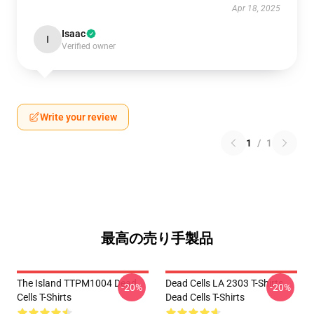
Apr 18, 2025
Isaac
I
Verified owner
Write your review
1
/
1
最高の売り手製品
The Island TTPM1004 Dead
Dead Cells LA 2303 T-Shirts
-20%
-20%
Cells T-Shirts
Dead Cells T-Shirts