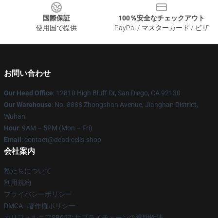
国際保証
100％安全なチェックアウト
使用国で提供
PayPal / マスターカード / ビザ
お問い合わせ
Our Head Office
: 12810 High Bluff Dr, San Diego, CA 92130
Our Warehouse
: No. 8888 Zhongshan Avenue, Jianghan District,
Wuhan
Hour
: 9AM – 5PM (Mon – Fri)
Email
: contact@dead-cells.shop
会社案内
私たちについて
利用規約
プライバシーポリシー
DMCA - 著作権ポリシー
カリフォルニアSB657: サプライチェーンの透明性法