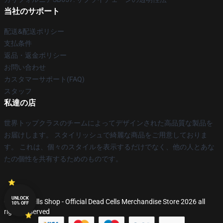
当社のサポート
配送&配送ポリシー
支払条件
返品・返金ポリシー
お問い合わせ
カスタマーサポート(FAQ)
スタッフ
私達の店
世界トップクラスのチームによってデザインされた高品質な製品を
お届けします。 スタイリッシュで綺麗な商品をご用意しておりま
す。 これは、個々のスタイルを表示するだけでなく、他の人とあな
たの個性を共有するためのものです。
UNLOCK
© Dead Cells Shop - Official Dead Cells Merchandise Store 2026 all
10% OFF
rights reserved