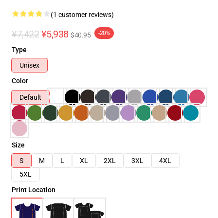
(1 customer reviews)
¥7,422
¥5,938
-20%
$40.95
Type
Unisex
Color
Default
Size
S
M
L
XL
2XL
3XL
4XL
5XL
Print Location