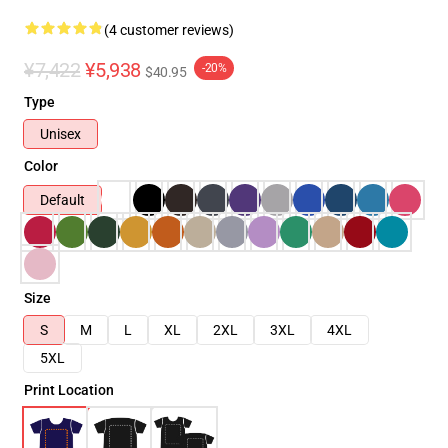
(4 customer reviews)
¥7,422
¥5,938
-20%
$40.95
Type
Unisex
Color
Default
Size
S
M
L
XL
2XL
3XL
4XL
5XL
Print Location