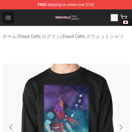
FREE
shipping on orders over $100
Dead Cells Shop - Official Dead Cells Merchandise Store
Open menu
ホーム
/
Dead Cells ログイン
/
Dead Cells スウェットシャツ