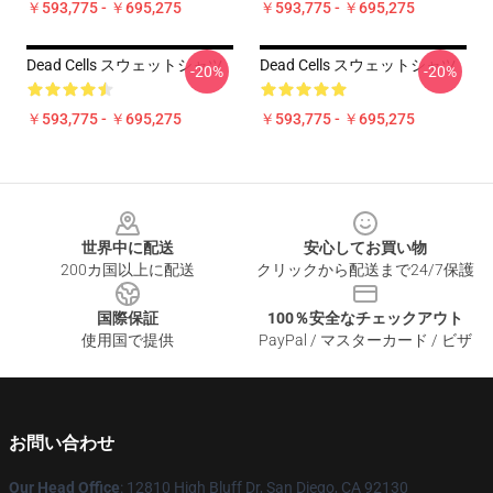
￥593,775 - ￥695,275
￥593,775 - ￥695,275
Dead Cells スウェットシャツ
Dead Cells スウェットシャツ
-20%
-20%
￥593,775 - ￥695,275
￥593,775 - ￥695,275
Footer
世界中に配送
安心してお買い物
200カ国以上に配送
クリックから配送まで24/7保護
国際保証
100％安全なチェックアウト
使用国で提供
PayPal / マスターカード / ビザ
お問い合わせ
Our Head Office
: 12810 High Bluff Dr, San Diego, CA 92130