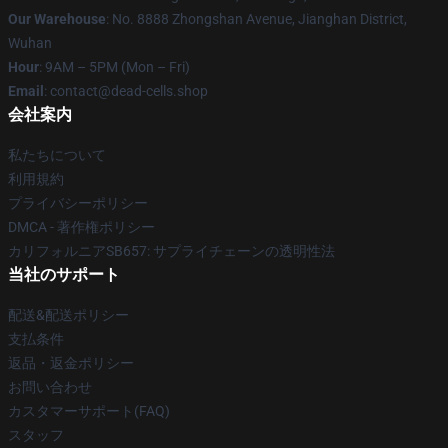
Our Warehouse
: No. 8888 Zhongshan Avenue, Jianghan District,
Wuhan
Hour
: 9AM – 5PM (Mon – Fri)
Email
: contact@dead-cells.shop
会社案内
私たちについて
利用規約
プライバシーポリシー
DMCA - 著作権ポリシー
カリフォルニアSB657: サプライチェーンの透明性法
当社のサポート
配送&配送ポリシー
支払条件
返品・返金ポリシー
お問い合わせ
カスタマーサポート(FAQ)
スタッフ