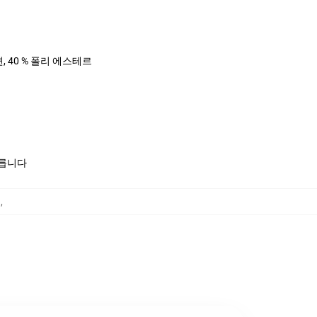
면, 40 % 폴리 에스테르
모릅니다
킷
,