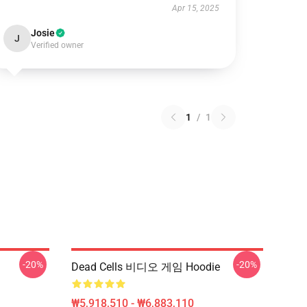
Apr 15, 2025
Josie
J
Verified owner
1
/
1
-20%
-20%
Dead Cells 비디오 게임 Hoodie
₩5,918,510 - ₩6,883,110