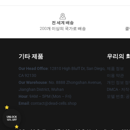
Footer
전 세계 배송
200개 이상의 국가로 배송
클
기타 제품
우리의 
Our Head Office
: 12810 High Bluff Dr, San Diego,
제품 정보
CA 92130
이용 약관
Our Warehouse
: No. 8888 Zhongshan Avenue,
개인 정보 정
Jianghan District, Wuhan
DMCA - 저
Hour
: 9AM – 5PM (Mon – Fri)
모델 번호: 
Email
: contact@dead-cells.shop
UNLOCK
10% OFF