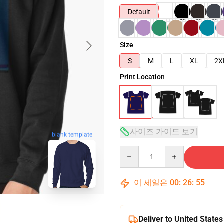
Default
Size
S
M
L
XL
2X
Print Location
사이즈 가이드 보기
blank template
Quantity
이 세일은
00
:
26
:
54
Deliver to United States