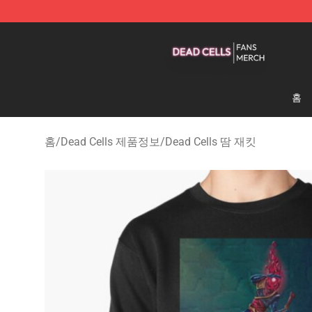
Dead Cells Shop - Official Dead Cells Merchandise Sto
홈
홈
/
Dead Cells 제품정보
/
Dead Cells 땀 재킷