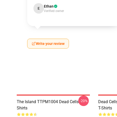
Ethan
E
Verified owner
Write your review
-20%
The Island TTPM1004 Dead Cells T-
Dead Cell
Shirts
T-Shirts