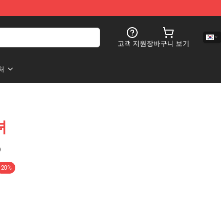
고객 지원
장바구니 보기
처
녀
)
-20%