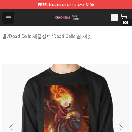
FREE
shipping on orders over $100
Dead Cells Shop - Official Dead Cells Merchandise Store
Open menu
홈
/
Dead Cells 제품정보
/
Dead Cells 땀 재킷