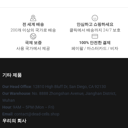
Footer
전 세계 배송
안심하고 쇼핑하세요
200개 이상의 국가로 배송
클릭에서 배송까지 24/7 보호
국제 보증
100% 안전한 결제
사용 국가에서 제공
페이팔 / 마스터카드 / 비자
기타 제품
Our Head Office
: 12810 High Bluff Dr, San Diego, CA 92130
Our Warehouse
: No. 8888 Zhongshan Avenue, Jianghan District,
Wuhan
Hour
: 9AM – 5PM (Mon – Fri)
Email
: contact@dead-cells.shop
우리의 회사