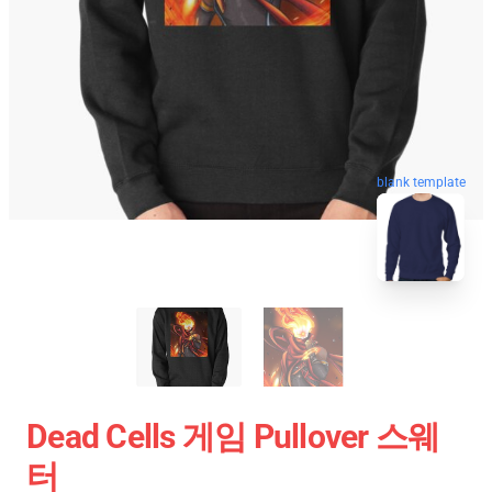
blank template
Dead Cells 게임 Pullover 스웨
터