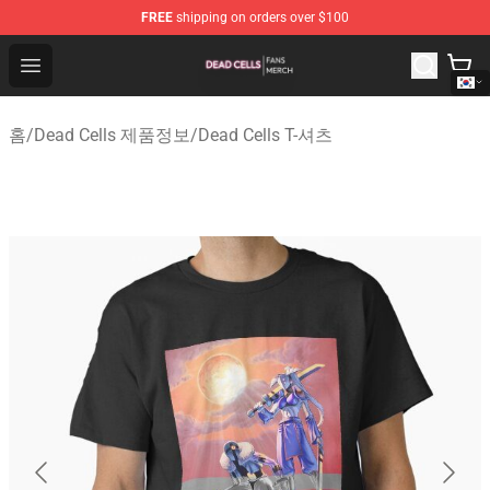
FREE
shipping on orders over $100
Dead Cells Shop - Official Dead Cells Merchandise Store
Open menu
홈
/
Dead Cells 제품정보
/
Dead Cells T-셔츠