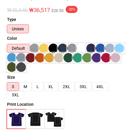
₩45,646
₩36,517
-20%
$26.50
Type
Unisex
Color
Default
Size
S
M
L
XL
2XL
3XL
4XL
5XL
Print Location