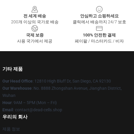
Footer
전 세계 배송
안심하고 쇼핑하세요
200개 이상의 국가로 배송
클릭에서 배송까지 24/7 보호
국제 보증
100% 안전한 결제
사용 국가에서 제공
페이팔 / 마스터카드 / 비자
기타 제품
Our Head Office
: 12810 High Bluff Dr, San Diego, CA 92130
Our Warehouse
: No. 8888 Zhongshan Avenue, Jianghan District,
Wuhan
Hour
: 9AM – 5PM (Mon – Fri)
Email
: contact@dead-cells.shop
우리의 회사
제품 정보