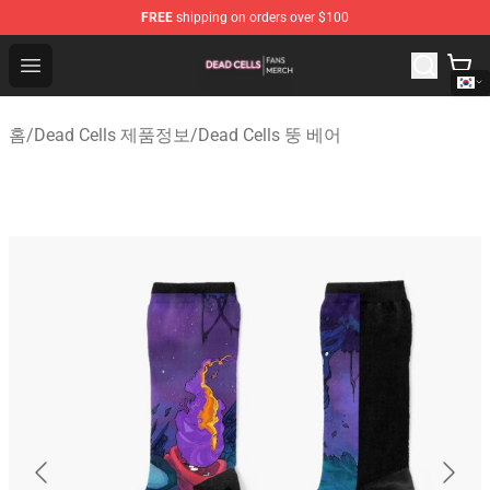
FREE
shipping on orders over $100
Dead Cells Shop - Official Dead Cells Merchandise Store
Open menu
홈
/
Dead Cells 제품정보
/
Dead Cells 뚱 베어