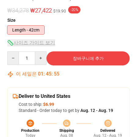
₩34,278
₩27,422
-20%
$19.90
Size
Length - 42cm
사이즈 가이드 보기
Quantity
장바구니에 추가
이 세일은
01
:
45
:
54
Deliver to United States
Cost to ship:
$6.99
Standard - Order today to get by
Aug. 12 - Aug. 19
Production
Shipping
Delivered
Today
Aug. 08
Aug. 12 - Aug. 19