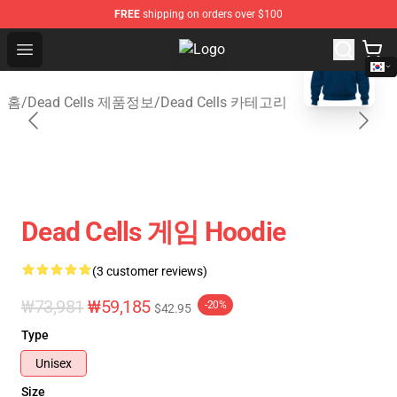
FREE
shipping on orders over $100
blank template
Open menu
Dead Cells Shop - Official Dead Ce
홈
/
Dead Cells 제품정보
/
Dead Cells 카테고리
Dead Cells 게임 Hoodie
(3 customer reviews)
₩73,981
₩59,185
-20%
$42.95
Type
Unisex
Size