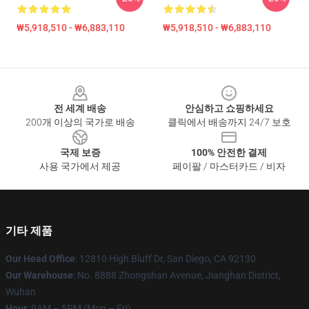
₩5,918,510 - ₩6,883,110
₩5,918,510 - ₩6,883,110
Footer
전 세계 배송
안심하고 쇼핑하세요
200개 이상의 국가로 배송
클릭에서 배송까지 24/7 보호
국제 보증
100% 안전한 결제
사용 국가에서 제공
페이팔 / 마스터카드 / 비자
기타 제품
Our Head Office
: 12810 High Bluff Dr, San Diego, CA 92130
Our Warehouse
: No. 8888 Zhongshan Avenue, Jianghan District,
Wuhan
Hour
: 9AM – 5PM (Mon – Fri)