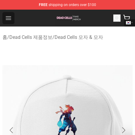
FREE
shipping on orders over $100
Dead Cells Shop - Official Dead Cells Merchandise Store
Open menu
홈
/
Dead Cells 제품정보
/
Dead Cells 모자 & 모자