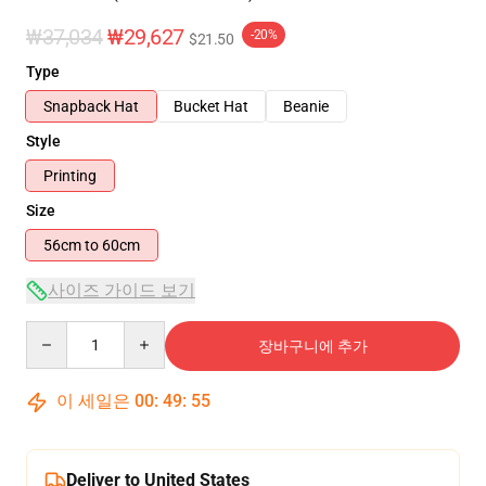
₩37,034
₩29,627
-20%
$21.50
Type
Snapback Hat
Bucket Hat
Beanie
Style
Printing
Size
56cm to 60cm
사이즈 가이드 보기
Quantity
장바구니에 추가
이 세일은
00
:
49
:
55
Deliver to United States