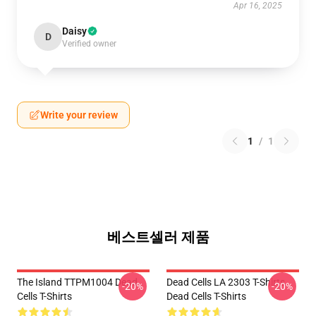
Apr 16, 2025
Daisy
D
Verified owner
Write your review
1
/
1
베스트셀러 제품
The Island TTPM1004 Dead
Dead Cells LA 2303 T-Shirts
-20%
-20%
Cells T-Shirts
Dead Cells T-Shirts