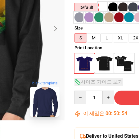
Default
Size
S
M
L
XL
2X
Print Location
사이즈 가이드 보기
blank template
Quantity
이 세일은
00
:
50
:
53
Deliver to United States