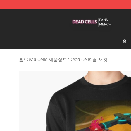
Dead Cells Shop - Official Dead Cells Merchandise Sto
홈
홈
/
Dead Cells 제품정보
/
Dead Cells 땀 재킷