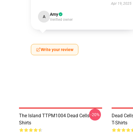
Apr 19, 2025
Amy
A
Verified owner
Write your review
-20%
The Island TTPM1004 Dead Cells T-
Dead Cell
Shirts
T-Shirts