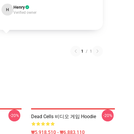
Henry
H
Verified owner
1
/
1
-20%
-20%
Dead Cells 비디오 게임 Hoodie
₩5,918,510 - ₩6,883,110