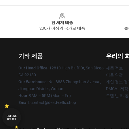
Footer
전 세계 배송
200개 이상의 국가로 배송
클
기타 제품
우리의 
Our Head Office
: 12810 High Bluff Dr, San Diego,
제품 정보
CA 92130
이용 약관
Our Warehouse
: No. 8888 Zhongshan Avenue,
개인 정보 정
Jianghan District, Wuhan
DMCA - 저
Hour
: 9AM – 5PM (Mon – Fri)
모델 번호: 
Email
: contact@dead-cells.shop
UNLOCK
10% OFF