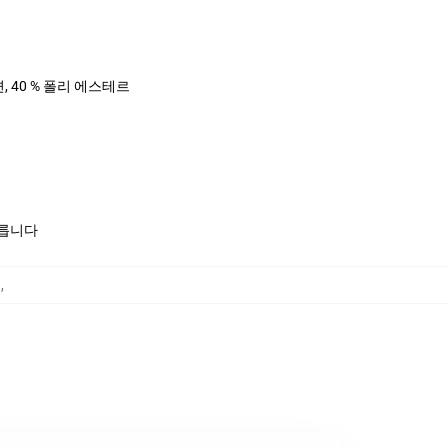
면, 40 % 폴리 에스테르
모릅니다
킷
,