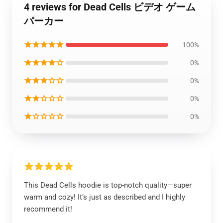
4 reviews for Dead Cells ビデオ ゲーム
パーカー
★★★★★
100%
★★★★☆
0%
★★★☆☆
0%
★★☆☆☆
0%
★☆☆☆☆
0%
This Dead Cells hoodie is top-notch quality—super
warm and cozy! It’s just as described and I highly
recommend it!