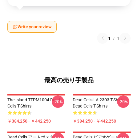
Write your review
1
/
1
最高の売り手製品
The Island TTPM1004 Dead
Dead Cells LA 2303 T-Shirts
-20%
-20%
Cells T-Shirts
Dead Cells T-Shirts
￥384,250 - ￥442,250
￥384,250 - ￥442,250
Dead Cells アートポスター
Dead Cells ビデオゲームパー