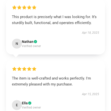
This product is precisely what I was looking for. It’s
sturdily built, functional, and operates efficiently.
Apr 18, 2025
Nathan
N
Verified owner
The item is well-crafted and works perfectly. I'm
extremely pleased with my purchase.
Apr 15, 2025
Ella
E
Verified owner