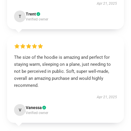
Apr 21, 2025
Trent
T
Verified owner
The size of the hoodie is amazing and perfect for
staying warm, sleeping on a plane, just needing to
not be perceived in public. Soft, super well-made,
overall an amazing purchase and would highly
recommend.
Apr 21, 2025
Vanessa
V
Verified owner