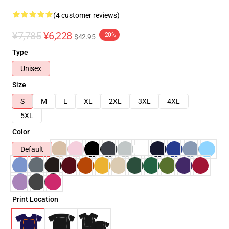
(4 customer reviews)
¥7,785
¥6,228
-20%
$42.95
Type
Unisex
Size
S
M
L
XL
2XL
3XL
4XL
5XL
Color
Default
Print Location