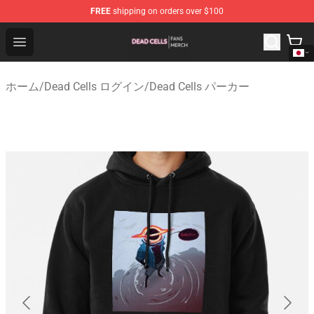
FREE
shipping on orders over $100
Dead Cells Shop - Official Dead Cells Merchandise Store
Open menu
ホーム
/
Dead Cells ログイン
/
Dead Cells パーカー