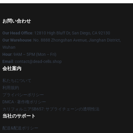
お問い合わせ
Our Head Office
: 12810 High Bluff Dr, San Diego, CA 92130
Our Warehouse
: No. 8888 Zhongshan Avenue, Jianghan District,
Wuhan
Hour
: 9AM – 5PM (Mon – Fri)
Email
: contact@dead-cells.shop
会社案内
私たちについて
利用規約
プライバシーポリシー
DMCA - 著作権ポリシー
カリフォルニアSB657: サプライチェーンの透明性法
当社のサポート
配送&配送ポリシー