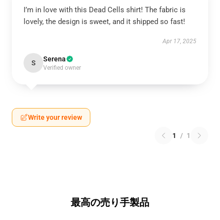
I’m in love with this Dead Cells shirt! The fabric is
lovely, the design is sweet, and it shipped so fast!
Apr 17, 2025
Serena
S
Verified owner
Write your review
1
/
1
最高の売り手製品