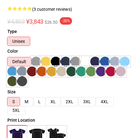
(3 customer reviews)
¥4,803
¥3,843
-20%
$26.50
Type
Unisex
Color
Default
Size
S
M
L
XL
2XL
3XL
4XL
5XL
Print Location