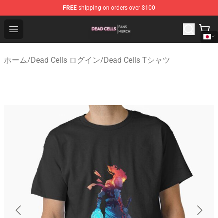
FREE
shipping on orders over $100
Dead Cells Shop - Official Dead Cells Merchandise Store
Open menu
ホーム
/
Dead Cells ログイン
/
Dead Cells Tシャツ