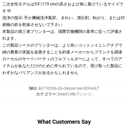
二次女性モデルは5'9"/175 cmの高さおよび身に着けているサイズで
す 中
洗浄の指示: 手か機械洗浄風邪。 きれい、漂白剤、転がり、または印
刷物の鉄を乾燥させないで下さい
本製品の第三者プリンターは、国際労働機関の基準に従って評価さ
れます。
この製品ソースのプリンターは、より良いコットンイニシアチブで
綿の農業の実践を改善することを約束メーカーからブランクを調達
ローカルのサードパーティのフルフィルダーによって、すべてのア
イテムがあなただけのために作られているので、受け取った製品に
わずかなバリアンスがあるかもしれません
SKU
:
46770206-US-classic-tee-DEFAULT
カテゴリー
:
Dead Cells Tシャツ
,
What Customers Say