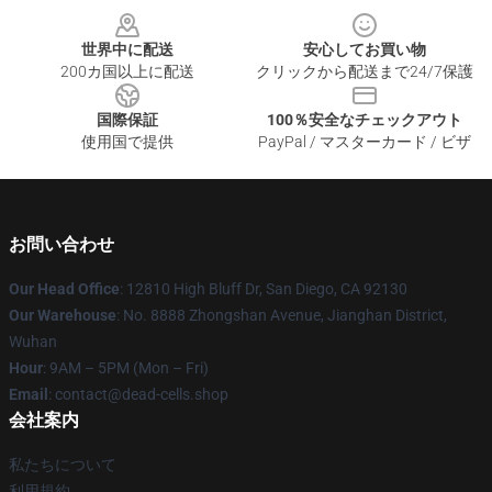
世界中に配送
安心してお買い物
200カ国以上に配送
クリックから配送まで24/7保護
国際保証
100％安全なチェックアウト
使用国で提供
PayPal / マスターカード / ビザ
お問い合わせ
Our Head Office
: 12810 High Bluff Dr, San Diego, CA 92130
Our Warehouse
: No. 8888 Zhongshan Avenue, Jianghan District,
Wuhan
Hour
: 9AM – 5PM (Mon – Fri)
Email
: contact@dead-cells.shop
会社案内
私たちについて
利用規約