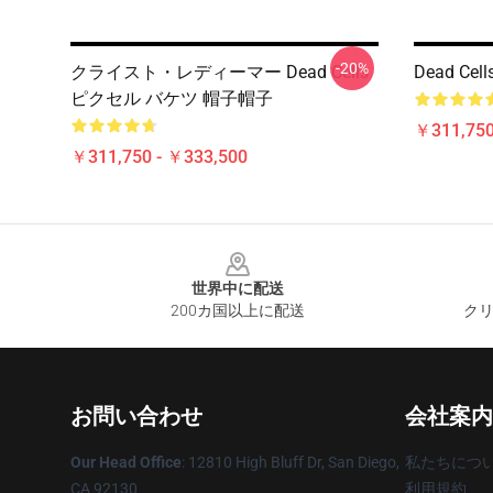
-20%
クライスト・レディーマー Dead Cells
Dead Ce
ピクセル バケツ 帽子帽子
￥311,750
￥311,750 - ￥333,500
Footer
世界中に配送
200カ国以上に配送
クリ
お問い合わせ
会社案内
Our Head Office
: 12810 High Bluff Dr, San Diego,
私たちにつ
CA 92130
利用規約