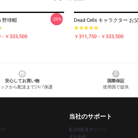
-20%
lls 野球帽
Dead Cells キャラクター 
 - ￥333,500
￥311,750 - ￥333,500
安心してお買い物
国際保証
ックから配送まで24/7保護
使用国で提供
当社のサポート
いて
配送&配送ポリシー
支払条件