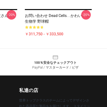
-20%
-20%
お父さん帽子
お問い合わせ Dead Cells. . かわいい微
生物学 野球帽
￥311,750 - ￥333,500
100％安全なチェックアウト
PayPal / マスターカード / ビザ
私達の店
世界トップクラスのチームによってデザインさ
れた高品質な製品をお届けします。 スタイリッ