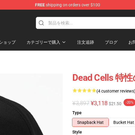
FREE
shipping on orders over $100
re
ショップ
カテゴリーで購入
注文追跡
ブログ
お
Dead Cells 
(4 customer reviews
¥3,897
¥3,118
-20%
$21.50
Type
Snapback Hat
Bucket Hat
Style