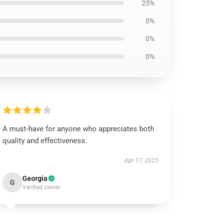
25%
0%
0%
0%
A must-have for anyone who appreciates both
quality and effectiveness.
Apr 17, 2025
Georgia
G
Verified owner