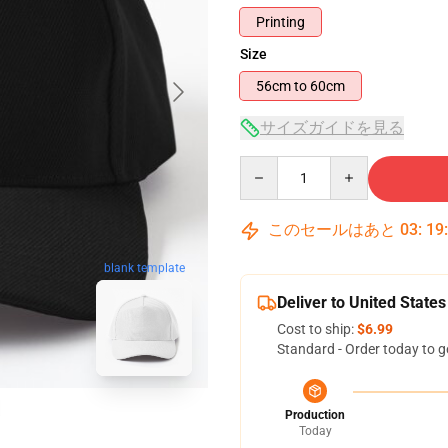
Printing
Size
56cm to 60cm
サイズガイドを見る
Quantity
このセールはあと
03
:
19
blank template
Deliver to United States
Cost to ship:
$6.99
Standard - Order today to g
Production
Today