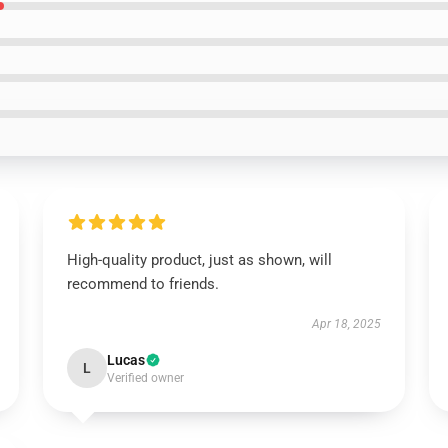
High-quality product, just as shown, will
recommend to friends.
Apr 18, 2025
Lucas
L
Verified owner