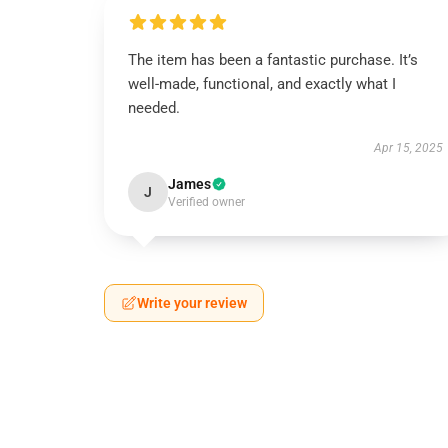
The item has been a fantastic purchase. It’s
well-made, functional, and exactly what I
needed.
Apr 15, 2025
James
J
Verified owner
Write your review