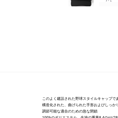
このよく建設された野球スタイルキャップで
構造化された、曲げられた手形およびしっか
調節可能な適合のための急な閉鎖
100%のポリエステル、生地の重量8.4のoz/28