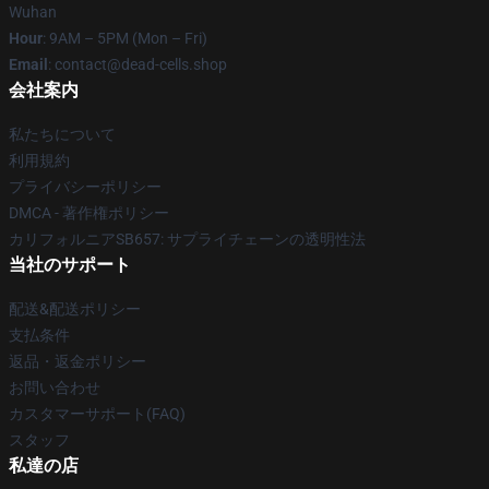
Wuhan
Hour
: 9AM – 5PM (Mon – Fri)
Email
: contact@dead-cells.shop
会社案内
私たちについて
利用規約
プライバシーポリシー
DMCA - 著作権ポリシー
カリフォルニアSB657: サプライチェーンの透明性法
当社のサポート
配送&配送ポリシー
支払条件
返品・返金ポリシー
お問い合わせ
カスタマーサポート(FAQ)
スタッフ
私達の店