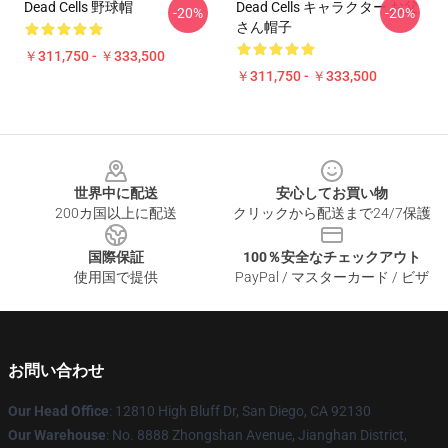
Dead Cells 野球帽
Dead Cells キャラクター お父
-20%
-20%
さん帽子
￥311,750 - ￥333,500
￥311,750 - ￥333,500
Footer
世界中に配送
安心してお買い物
200カ国以上に配送
クリックから配送まで24/7保護
国際保証
100％安全なチェックアウト
使用国で提供
PayPal / マスターカード / ビザ
お問い合わせ
Our Head Office
: 12810 High Bluff Dr, San Diego, CA 92130
Our Warehouse
: No. 8888 Zhongshan Avenue, Jianghan District,