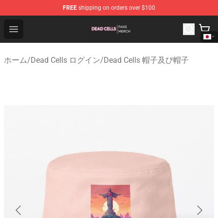
FREE
shipping on orders over $100
Dead Cells Shop - Official Dead Cells Merchandise Store
Open menu
ホーム
/
Dead Cells ログイン
/
Dead Cells 帽子及び帽子