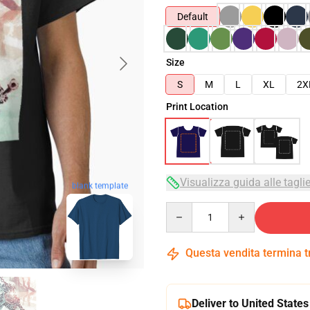
Default
Size
S
M
L
XL
2X
Print Location
Visualizza guida alle tagli
blank template
Quantity
Questa vendita termina 
Deliver to United States