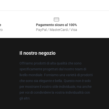
e
Pagamento sicuro al 100%
zo
PayPal / MasterCard / Visa
Il nostro negozio
Offriamo prodotti di alta qualità che sono
specificamente progettati dal nostro team di
livello mondiale. Forniamo una varietà di prodotti
che sono sia elegante e bella. Questo non è solo
per mostrare il vostro stile individuale, ma anche
per voi di condividere la vostra individualità con
gli altri.