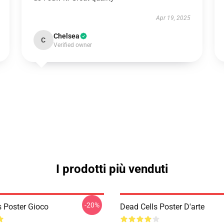
Apr 19, 2025
Chelsea
C
Verified owner
I prodotti più venduti
-20%
s Poster Gioco
Dead Cells Poster D'arte