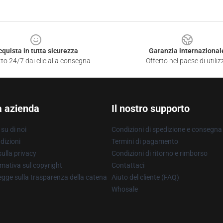
cquista in tutta sicurezza
Garanzia internazional
to 24/7 dai clic alla consegna
Offerto nel paese di utiliz
a azienda
Il nostro supporto
su di noi
Condizioni di spedizione e consegna
dizioni
Termini di pagamento
ulla privacy
Condizioni di ritorno e rimborso
mativa sul copyright
Contattaci
gge sulla trasparenza della catena
Aiuto del cliente (FAQ)
Whosale