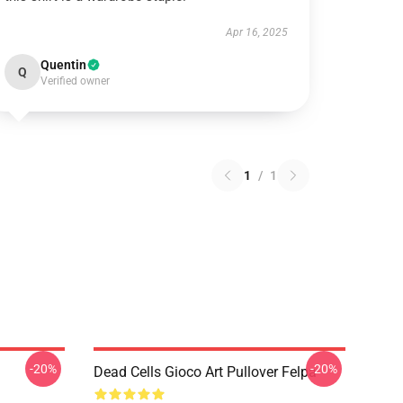
Apr 16, 2025
Quentin
Q
Verified owner
1
/
1
-20%
-20%
Dead Cells Gioco Art Pullover Felpa