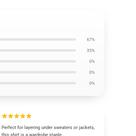
67%
33%
0%
0%
0%
Perfect for layering under sweaters or jackets,
this shirt is a wardrobe staple.