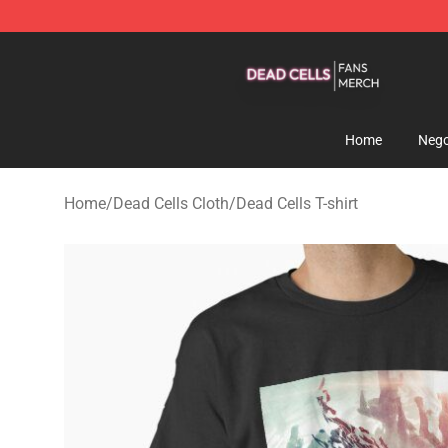
Dead Cells Shop - Official Dead Cells Merchandise Sto
Home
Nego
Home
/
Dead Cells Cloth
/
Dead Cells T-shirt