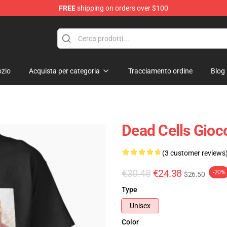
FREE
shipping on orders over $100
re
zio
Acquista per categoria
Tracciamento ordine
Blog
Dead Cells Gioco
(3 customer reviews
€30.48
€24.38
-20%
$26.50
Type
Unisex
Color