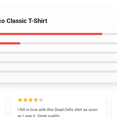
o Classic T-Shirt
I fell in love with this Dead Cells shirt as soon
as I saw it. Great quality