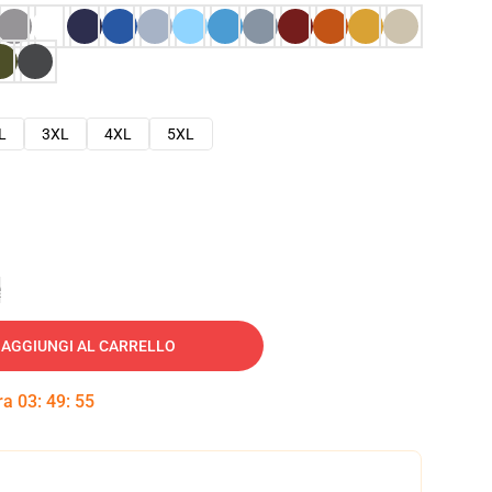
L
3XL
4XL
5XL
e
AGGIUNGI AL CARRELLO
tra
03
:
49
:
54