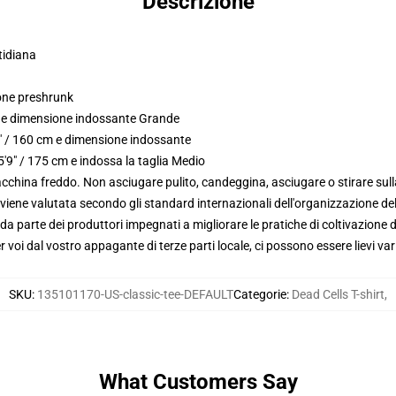
Descrizione
tidiana
tone preshrunk
m e dimensione indossante Grande
3" / 160 cm e dimensione indossante
'9" / 175 cm e indossa la taglia Medio
macchina freddo. Non asciugare pulito, candeggina, asciugare o stirare su
viene valutata secondo gli standard internazionali dell'organizzazione de
 parte dei produttori impegnati a migliorare le pratiche di coltivazione de
voi dal vostro appagante di terze parti locale, ci possono essere lievi var
SKU
:
135101170-US-classic-tee-DEFAULT
Categorie
:
Dead Cells T-shirt
,
What Customers Say