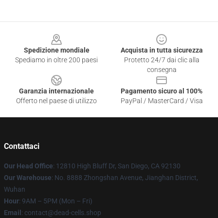
Footer
Spedizione mondiale
Acquista in tutta sicurezza
Spediamo in oltre 200 paesi
Protetto 24/7 dai clic alla
consegna
Garanzia internazionale
Pagamento sicuro al 100%
Offerto nel paese di utilizzo
PayPal / MasterCard / Visa
Contattaci
Our Head Office
: 12810 High Bluff Dr, San Diego, CA 92130
Our Warehouse
: No. 8888 Zhongshan Avenue, Jianghan District,
Wuhan
Hour
: 9AM – 5PM (Mon – Fri)
Email
: contact@dead-cells.shop