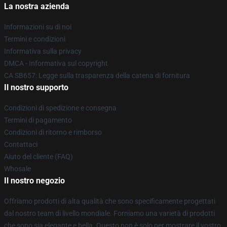
La nostra azienda
Informazioni su di noi
Termini e condizioni
Informativa sulla privacy
DMCA - Informativa sul copyright
CA SB657: Legge sulla trasparenza della catena di fornitura
Il nostro supporto
Condizioni di spedizione e consegna
Termini di pagamento
Condizioni di ritorno e rimborso
Contattaci
Aiuto del cliente (FAQ)
Whosale
Il nostro negozio
Offriamo prodotti di alta qualità che sono specificamente progettati
dal nostro team di livello mondiale. Forniamo una varietà di prodotti
che sono sia elegante e bella. Questo non è solo per mostrare il vostro