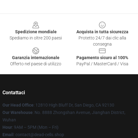
Footer
Spedizione mondiale
Acquista in tutta sicurezza
Spediamo in oltre 200 paesi
Protetto 24/7 dai clic alla
consegna
Garanzia internazionale
Pagamento sicuro al 100%
Offerto nel paese di utilizzo
PayPal / MasterCard / Visa
Contattaci
Our Head Office
: 12810 High Bluff Dr, San Diego, CA 92130
Our Warehouse
: No. 8888 Zhongshan Avenue, Jianghan District,
Wuhan
Hour
: 9AM – 5PM (Mon – Fri)
Email
: contact@dead-cells.shop