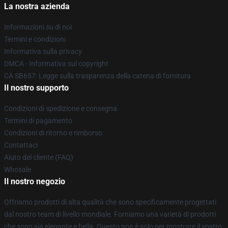
La nostra azienda
Informazioni su di noi
Termini e condizioni
Informativa sulla privacy
DMCA - Informativa sul copyright
CA SB657: Legge sulla trasparenza della catena di fornitura
Il nostro supporto
Condizioni di spedizione e consegna
Termini di pagamento
Condizioni di ritorno e rimborso
Contattaci
Aiuto del cliente (FAQ)
Whosale
Il nostro negozio
Offriamo prodotti di alta qualità che sono specificamente progettati
dal nostro team di livello mondiale. Forniamo una varietà di prodotti
che sono sia elegante e bella. Questo non è solo per mostrare il vostro