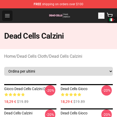
FREE
shipping on orders over $100
Dead Cells Shop - Official Dead Cells Merchandise Store
Open menu
Dead Cells Calzini
Home
/
Dead Cells Cloth
/
Dead Cells Calzini
Gioco Dead Cells Calzini D'arte
Dead Cells Gioco
-20%
-20%
18,29 €
$19.89
18,29 €
$19.89
Dead Cells Calzini
Dead Cells Gioco
-20%
-20%