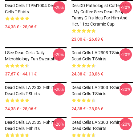
Dead Cells TTPM1004 Dead
DesiDD Pathologist Coffee Mug
-20%
-20%
Cells T-Shirts
- My Coffee Sees Dead People -
Funny Gifts Idea For Him And
Her, 11oz Ceramic Cup
24,38 € - 28,06 €
23,00 € - 26,68 €
I See Dead Cells Daily
Dead Cells LA 2303 T-Shirts
-20%
-20%
Microbiology Fun Sweatshirt
Dead Cells T-Shirts
37,67 € - 44,11 €
24,38 € - 28,06 €
Dead Cells LA 2303 T-Shirts
Dead Cells LA 2303 T-Shirts
-20%
-20%
Dead Cells T-Shirts
Dead Cells T-Shirts
24,38 € - 28,06 €
24,38 € - 28,06 €
Dead Cells LA 2303 T-Shirts
Dead Cells LA 2303 T-Shirts
-20%
-20%
Dead Cells T-Shirts
Dead Cells T-Shirts