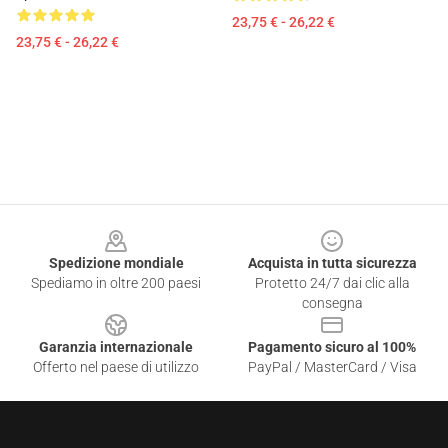
23,75 € - 26,22 €
23,75 € - 26,22 €
Footer
Spedizione mondiale
Acquista in tutta sicurezza
Spediamo in oltre 200 paesi
Protetto 24/7 dai clic alla
consegna
Garanzia internazionale
Pagamento sicuro al 100%
Offerto nel paese di utilizzo
PayPal / MasterCard / Visa