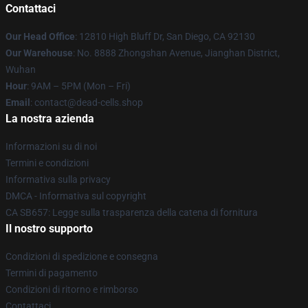
Contattaci
Our Head Office
: 12810 High Bluff Dr, San Diego, CA 92130
Our Warehouse
: No. 8888 Zhongshan Avenue, Jianghan District,
Wuhan
Hour
: 9AM – 5PM (Mon – Fri)
Email
: contact@dead-cells.shop
La nostra azienda
Informazioni su di noi
Termini e condizioni
Informativa sulla privacy
DMCA - Informativa sul copyright
CA SB657: Legge sulla trasparenza della catena di fornitura
Il nostro supporto
Condizioni di spedizione e consegna
Termini di pagamento
Condizioni di ritorno e rimborso
Contattaci