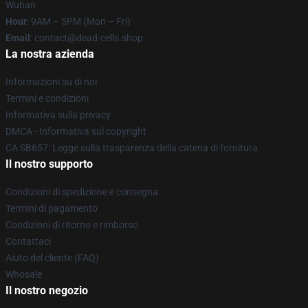
Wuhan
Hour
: 9AM – 5PM (Mon – Fri)
Email
: contact@dead-cells.shop
La nostra azienda
Informazioni su di noi
Termini e condizioni
Informativa sulla privacy
DMCA - Informativa sul copyright
CA SB657: Legge sulla trasparenza della catena di fornitura
Il nostro supporto
Condizioni di spedizione e consegna
Termini di pagamento
Condizioni di ritorno e rimborso
Contattaci
Aiuto del cliente (FAQ)
Whosale
Il nostro negozio