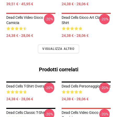
39,51 € - 45,95 €
24,38 € - 28,06 €
Dead Cells Video Gioco
Dead Cells Gioco Art Classic T-
-20%
-20%
Camicia
Shirt
24,38 € - 28,06 €
24,38 € - 28,06 €
VISUALIZZA ALTRO
Prodotti correlati
Dead Cells T-Shirt Oversize
Dead Cells Personaggio T-Shirt
-20%
-20%
24,38 € - 28,06 €
24,38 € - 28,06 €
Dead Cells Classic T-Shirt
Dead Cells Video Gioco
-20%
-20%