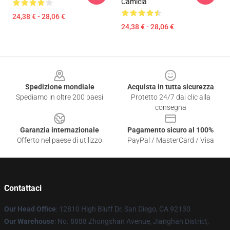
Camicia
24,38 € - 28,06 €
24,38 € - 28,06 €
Footer
Spedizione mondiale
Acquista in tutta sicurezza
Spediamo in oltre 200 paesi
Protetto 24/7 dai clic alla
consegna
Garanzia internazionale
Pagamento sicuro al 100%
Offerto nel paese di utilizzo
PayPal / MasterCard / Visa
Contattaci
Our Head Office
: 12810 High Bluff Dr, San Diego, CA 92130
Our Warehouse
: No. 8888 Zhongshan Avenue, Jianghan District,