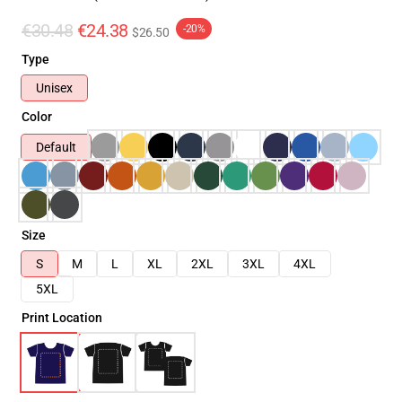
€30.48
€24.38
-20%
$26.50
Type
Unisex
Color
Default
Size
S
M
L
XL
2XL
3XL
4XL
5XL
Print Location