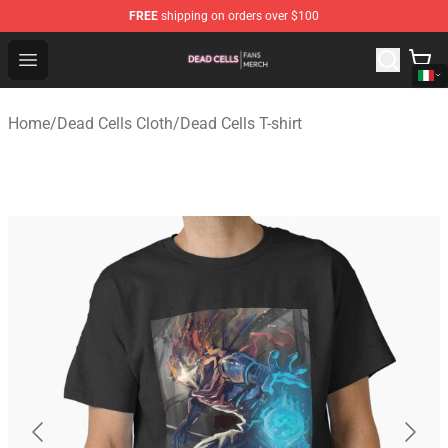
FREE
shipping on orders over $100
Dead Cells Shop - Official Dead Cells Merchandise Store
Open menu
Home
/
Dead Cells Cloth
/
Dead Cells T-shirt