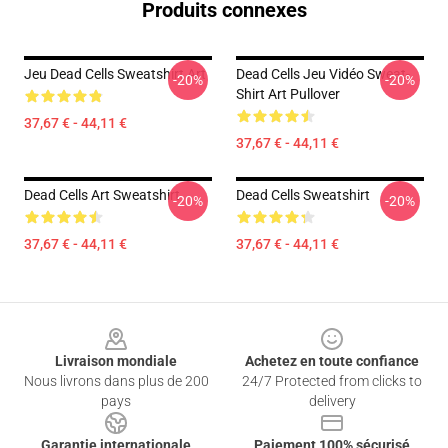
Produits connexes
Jeu Dead Cells Sweatshirt Art
Dead Cells Jeu Vidéo Sweat-
-20%
-20%
Shirt Art Pullover
37,67 € - 44,11 €
37,67 € - 44,11 €
Dead Cells Art Sweatshirt
Dead Cells Sweatshirt
-20%
-20%
37,67 € - 44,11 €
37,67 € - 44,11 €
Footer
Livraison mondiale
Achetez en toute confiance
Nous livrons dans plus de 200
24/7 Protected from clicks to
pays
delivery
Garantie internationale
Paiement 100% sécurisé