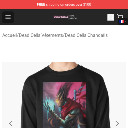
FREE
shipping on orders over $100
Dead Cells Shop - Official Dead Cells Merchandise Store
Open menu
Accueil
/
Dead Cells Vêtements
/
Dead Cells Chandails