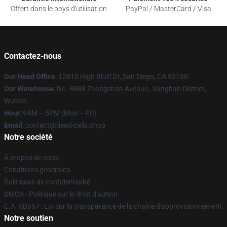
Offert dans le pays d'utilisation
PayPal / MasterCard / Visa
Contactez-nous
Our Head Office
: 12810 High Bluff Dr, San Diego, CA 92130
Our Warehouse
: No. 8888 Zhongshan Avenue, Jianghan District,
Wuhan
Hour
: 9AM – 5PM (Mon – Fri)
Email
: contact@dead-cells.shop
Notre société
À propos de nous
Conditions générales
Politiques de confidentialité
DMCA - Politique sur le droit d'auteur
C.A. SB657 : Loi sur la transparence de la chaîne d'approvisionnement
Notre soutien