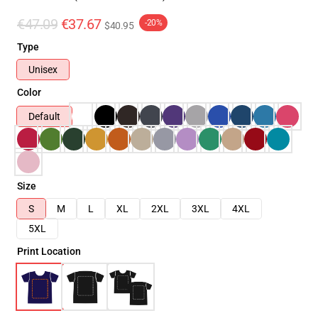
€47.09
€37.67
-20%
$40.95
Type
Unisex
Color
Default
Size
S
M
L
XL
2XL
3XL
4XL
5XL
Print Location