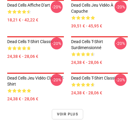
Dead Cells Affiche D'art
Dead Cells Jeu Vidéo À
-20%
-20%
Capuche
18,21 € - 42,22 €
39,51 € - 45,95 €
Dead Cells T-Shirt Classique
Dead Cells T-Shirt
-20%
-20%
Surdimensionné
24,38 € - 28,06 €
24,38 € - 28,06 €
Dead Cells Jeu Vidéo Classic T-
Dead Cells T-Shirt Classique
-20%
-20%
Shirt
24,38 € - 28,06 €
24,38 € - 28,06 €
VOIR PLUS