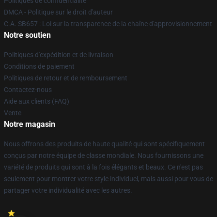
Politiques de confidentialité
DMCA - Politique sur le droit d'auteur
C.A. SB657 : Loi sur la transparence de la chaîne d'approvisionnement
Notre soutien
Politiques d'expédition et de livraison
Conditions de paiement
Politiques de retour et de remboursement
Contactez-nous
Aide aux clients (FAQ)
Vente
Notre magasin
Nous offrons des produits de haute qualité qui sont spécifiquement
conçus par notre équipe de classe mondiale. Nous fournissons une
variété de produits qui sont à la fois élégants et beaux. Ce n'est pas
seulement pour montrer votre style individuel, mais aussi pour vous de
partager votre individualité avec les autres.