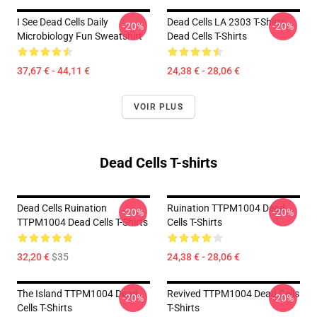
I See Dead Cells Daily
Dead Cells LA 2303 T-Shirts
-20%
-20%
Microbiology Fun Sweatshirt
Dead Cells T-Shirts
37,67 € - 44,11 €
24,38 € - 28,06 €
VOIR PLUS
Dead Cells T-shirts
Dead Cells Ruination
Ruination TTPM1004 Dead
-20%
-20%
TTPM1004 Dead Cells T-Shirts
Cells T-Shirts
32,20 €
$35
24,38 € - 28,06 €
The Island TTPM1004 Dead
Revived TTPM1004 Dead Cells
-20%
-20%
Cells T-Shirts
T-Shirts