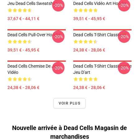
Jeu Dead Cells Sweatshirt
Dead Cells Vidéo Art Hoodie
-20%
-20%
37,67 € - 44,11 €
39,51 € - 45,95 €
Dead Cells Pull-Over Hoodie
Dead Cells T-Shirt Classique
-20%
-20%
39,51 € - 45,95 €
24,38 € - 28,06 €
Dead Cells Chemise De Jeu
Dead Cells T-Shirt Classique De
-20%
-20%
Vidéo
Jeu D'art
24,38 € - 28,06 €
24,38 € - 28,06 €
VOIR PLUS
Nouvelle arrivée à Dead Cells Magasin de
marchandises