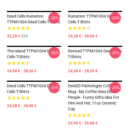
Dead Cells Ruination
Ruination TTPM1004 Dead
-20%
-20%
TTPM1004 Dead Cells T-Shirts
Cells T-Shirts
32,20 €
$35
24,38 € - 28,06 €
The Island TTPM1004 Dead
Revived TTPM1004 Dead Cells
-20%
-20%
Cells T-Shirts
T-Shirts
24,38 € - 28,06 €
24,38 € - 28,06 €
Dead Cells TTPM1004 Dead
DesiDD Pathologist Coffee
-20%
-20%
Cells T-Shirts
Mug - My Coffee Sees Dead
People - Funny Gifts Idea For
Him And Her, 11oz Ceramic
24,38 € - 28,06 €
Cup
23,00 € - 26,68 €