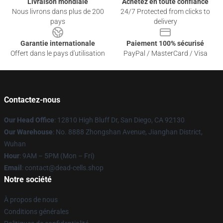
Livraison mondiale
Achetez en toute confiance
Nous livrons dans plus de 200
24/7 Protected from clicks to
pays
delivery
Garantie internationale
Paiement 100% sécurisé
Offert dans le pays d'utilisation
PayPal / MasterCard / Visa
Contactez-nous
Our Head Office
: 12810 High Bluff Dr, San Diego, CA 92130
Our Warehouse
: No. 8888 Zhongshan Avenue, Jianghan District,
Wuhan
Hour
: 9AM – 5PM (Mon – Fri)
Email
: contact@dead-cells.shop
Notre société
À propos de nous
Conditions générales