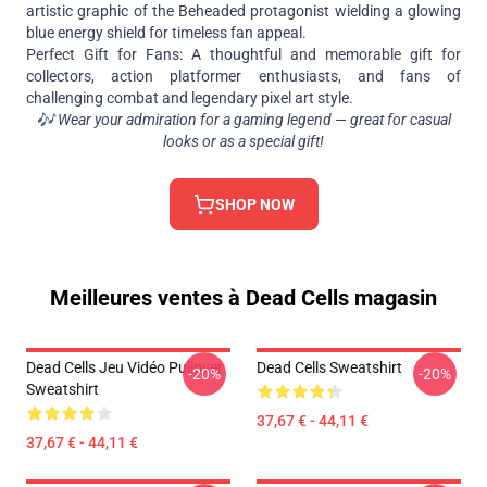
artistic graphic of the Beheaded protagonist wielding a glowing
blue energy shield for timeless fan appeal.
Perfect Gift for Fans: A thoughtful and memorable gift for
collectors, action platformer enthusiasts, and fans of
challenging combat and legendary pixel art style.
🎶 Wear your admiration for a gaming legend — great for casual
looks or as a special gift!
SHOP NOW
Meilleures ventes à Dead Cells magasin
Dead Cells Jeu Vidéo Pullover
Dead Cells Sweatshirt
-20%
-20%
Sweatshirt
37,67 € - 44,11 €
37,67 € - 44,11 €