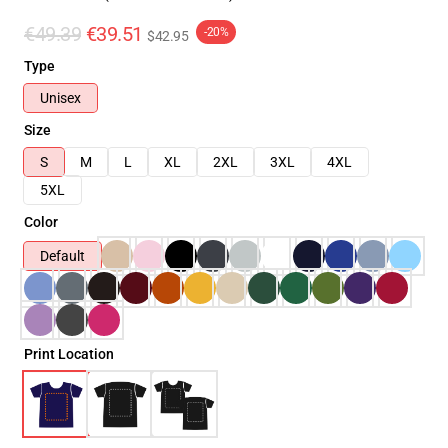
€49.39
€39.51
-20%
$42.95
Type
Unisex
Size
S
M
L
XL
2XL
3XL
4XL
5XL
Color
Default
Print Location