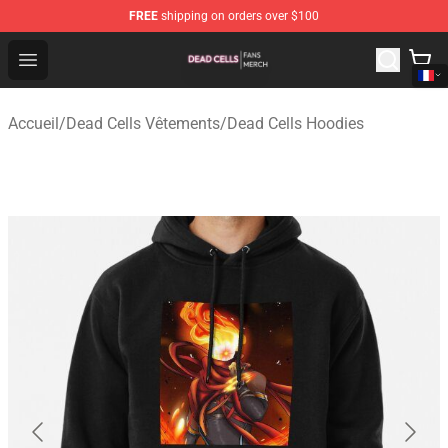
FREE
shipping on orders over $100
Dead Cells Shop - Official Dead Cells Merchandise Store
Open menu
Accueil
/
Dead Cells Vêtements
/
Dead Cells Hoodies