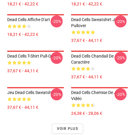
18,21 € - 42,22 €
18,21 € - 42,22 €
Dead Cells Affiche D'art
Dead Cells Sweatshirt Jeu Art
-20%
-20%
Pullover
18,21 € - 42,22 €
37,67 € - 44,11 €
Dead Cells T-Shirt Pull-Over
Dead Cells Chandail De
-20%
-20%
Caractère
37,67 € - 44,11 €
37,67 € - 44,11 €
Jeu Dead Cells Sweatshirt Art
Dead Cells Chemise De Jeu
-20%
-20%
Vidéo
37,67 € - 44,11 €
24,38 € - 28,06 €
VOIR PLUS