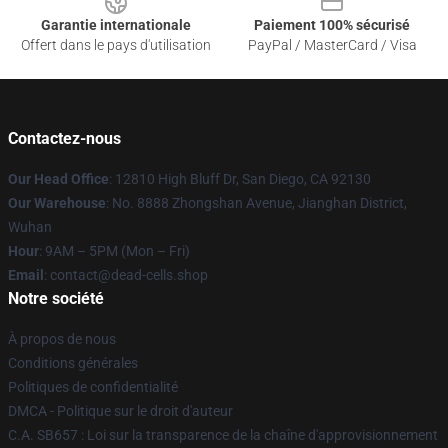
Garantie internationale
Paiement 100% sécurisé
Offert dans le pays d'utilisation
PayPal / MasterCard / Visa
Contactez-nous
Our Head Office
: 12810 High Bluff Dr, San Diego, CA 92130
Our Warehouse
: No. 8888 Zhongshan Avenue, Jianghan District,
Wuhan
Hour
: 9AM – 5PM (Mon – Fri)
Email
: contact@dead-cells.shop
Notre société
À propos de nous
Conditions générales
Politiques de confidentialité
DMCA - Politique sur le droit d'auteur
C.A. SB657 : Loi sur la transparence de la chaîne d'approvisionnement