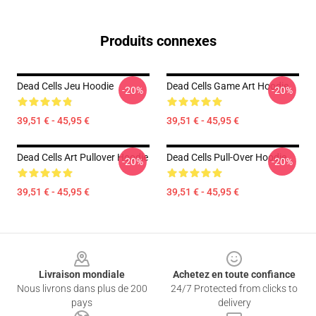
Produits connexes
Dead Cells Jeu Hoodie
Dead Cells Game Art Hoodie
-20%
-20%
39,51 € - 45,95 €
39,51 € - 45,95 €
Dead Cells Art Pullover Hoodie
Dead Cells Pull-Over Hoodie
-20%
-20%
39,51 € - 45,95 €
39,51 € - 45,95 €
Footer
Livraison mondiale
Achetez en toute confiance
Nous livrons dans plus de 200
24/7 Protected from clicks to
pays
delivery