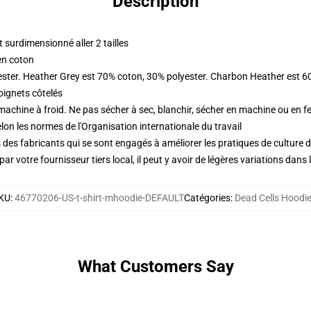
Description
surdimensionné aller 2 tailles
en coton
ester. Heather Grey est 70% coton, 30% polyester. Charbon Heather est 6
oignets côtelés
 machine à froid. Ne pas sécher à sec, blanchir, sécher en machine ou en fe
lon les normes de l'Organisation internationale du travail
des fabricants qui se sont engagés à améliorer les pratiques de culture du
ar votre fournisseur tiers local, il peut y avoir de légères variations dans 
KU
:
46770206-US-t-shirt-mhoodie-DEFAULT
Catégories
:
Dead Cells Hoodi
What Customers Say