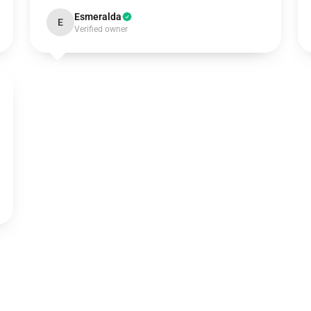
Esmeralda
E
Verified owner