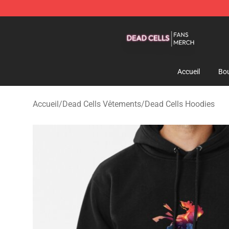
Dead Cells Shop - Official Dead Cells Merchandise Sto
Accueil
Bou
Accueil
/
Dead Cells Vêtements
/
Dead Cells Hoodies