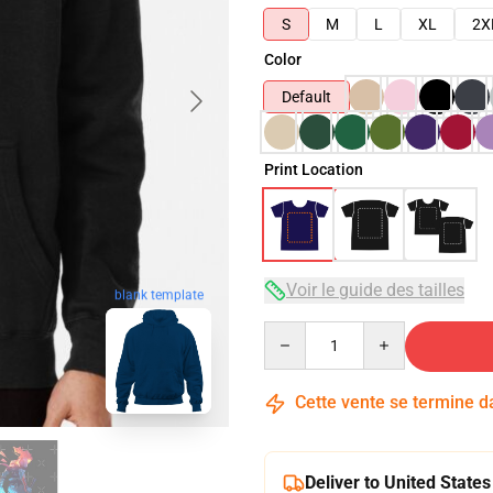
S
M
L
XL
2X
Color
Default
Print Location
Voir le guide des tailles
blank template
Quantity
Cette vente se termine 
Deliver to United States