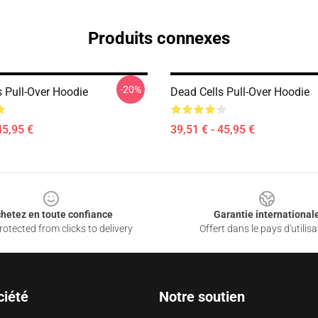
Produits connexes
-20%
s Pull-Over Hoodie
Dead Cells Pull-Over Hoodie
45,95 €
39,51 € - 45,95 €
hetez en toute confiance
Garantie international
otected from clicks to delivery
Offert dans le pays d'utilisa
ciété
Notre soutien