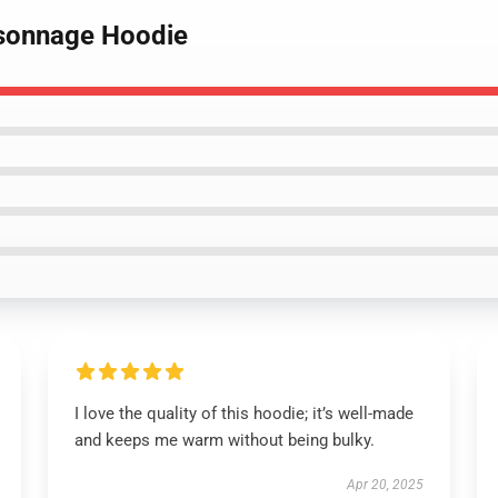
rsonnage Hoodie
I love the quality of this hoodie; it’s well-made
and keeps me warm without being bulky.
Apr 20, 2025