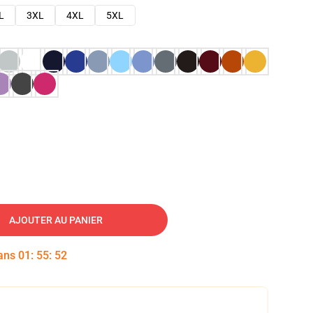
L
3XL
4XL
5XL
AJOUTER AU PANIER
dans
01
:
55
:
51