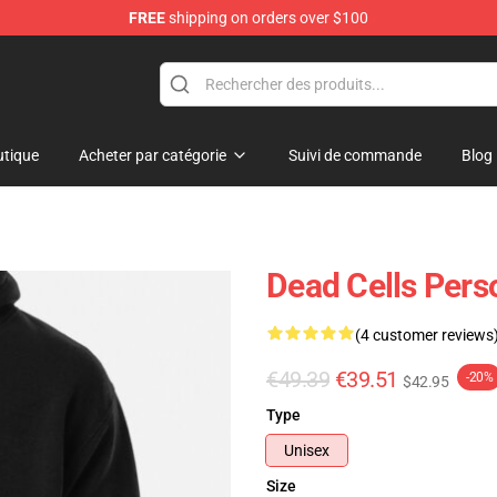
FREE
shipping on orders over $100
re
tique
Acheter par catégorie
Suivi de commande
Blog
Dead Cells Per
(4 customer reviews
€49.39
€39.51
-20%
$42.95
Type
Unisex
Size