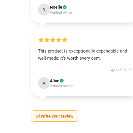
Noelle
N
Verified owner
This product is exceptionally dependable and
well-made; it’s worth every cent.
Apr 15, 2025
Alice
A
Verified owner
Write your review