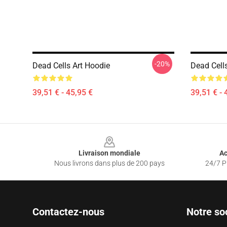
-20%
Dead Cells Art Hoodie
Dead Cell
39,51 € - 45,95 €
39,51 € - 
Footer
Livraison mondiale
Ac
Nous livrons dans plus de 200 pays
24/7 Pr
Contactez-nous
Notre so