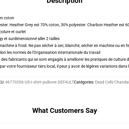
Description
en coton
ester. Heather Grey est 70% coton, 30% polyester. Charbon Heather est 6
olure et ourlet
 et surdimensionné aller 2 tailles
 machine à froid. Ne pas sécher à sec, blanchir, sécher en machine ou en fe
lon les normes de l'Organisation internationale du travail
des fabricants qui se sont engagés à améliorer les pratiques de culture du
ar votre fournisseur tiers local, il peut y avoir de légères variations dans 
KU
:
46770206-US-t-shirt-pullover-DEFAULT
Catégories
:
Dead Cells Chandai
What Customers Say