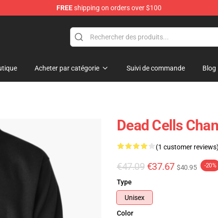
FREE
shipping on orders over $100
re
tique
Acheter par catégorie
Suivi de commande
Blog
Dead Cells Chan
(1 customer reviews
€47.09
€37.67
-20%
$40.95
Type
Unisex
Color