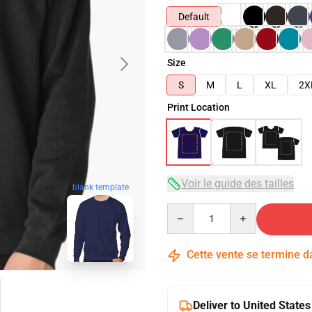
Default
Size
S
M
L
XL
2X
Print Location
Voir le guide des tailles
blank template
Quantity
Cette vente se termine 
Deliver to United States