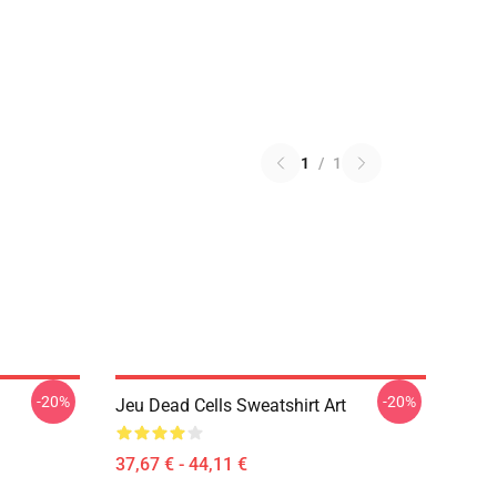
1
/
1
-20%
-20%
Jeu Dead Cells Sweatshirt Art
37,67 € - 44,11 €