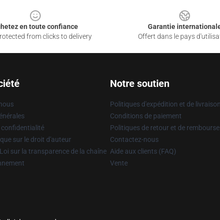
hetez en toute confiance
Garantie international
otected from clicks to delivery
Offert dans le pays d'utilisa
ciété
Notre soutien
 nous
Politiques d'expédition et de livraiso
énérales
Conditions de paiement
 confidentialité
Politiques de retour et de rembours
que sur le droit d'auteur
Contactez-nous
Loi sur la transparence de la chaîne
Aide aux clients (FAQ)
onnement
Vente