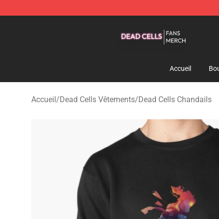
Dead Cells Shop - Official Dead Cells Merchandise Sto
Accueil
Bou
Accueil
/
Dead Cells Vêtements
/
Dead Cells Chandails