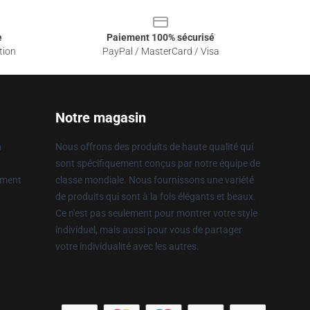
e
Paiement 100% sécurisé
tion
PayPal / MasterCard / Visa
Notre magasin
n
Nous offrons des produits de haute qualité qui
sont spécifiquement conçus par notre équipe de
ement
classe mondiale. Nous fournissons une variété
de produits qui sont à la fois élégants et beaux.
Ce n'est pas seulement pour montrer votre style
individuel, mais aussi pour vous de partager
votre individualité avec les autres.