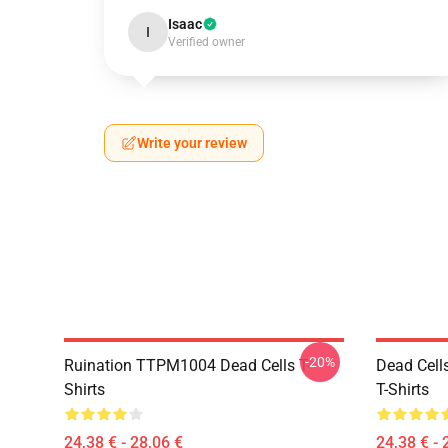
Isaac
I
Verified owner
Write your review
-20%
Ruination TTPM1004 Dead Cells T-
Dead Cell
Shirts
T-Shirts
24,38 € - 28,06 €
24,38 € - 