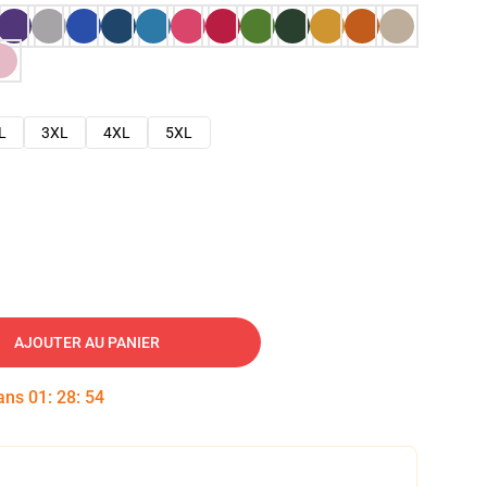
L
3XL
4XL
5XL
AJOUTER AU PANIER
dans
01
:
28
:
53