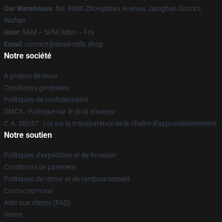
Our Warehouse
: No. 8888 Zhongshan Avenue, Jianghan District,
Wuhan
Hour
: 9AM – 5PM (Mon – Fri)
Email
: contact@dead-cells.shop
Notre société
À propos de nous
Conditions générales
Politiques de confidentialité
DMCA - Politique sur le droit d'auteur
C.A. SB657 : Loi sur la transparence de la chaîne d'approvisionnement
Notre soutien
Politiques d'expédition et de livraison
Conditions de paiement
Politiques de retour et de remboursement
Contactez-nous
Aide aux clients (FAQ)
Vente