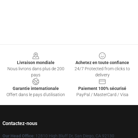
Footer
Livraison mondiale
Achetez en toute confiance
Nous livrons dans plus de 200
24/7 Protected from clicks to
pays
delivery
Garantie internationale
Paiement 100% sécurisé
Offert dans le pays d'utilisation
PayPal / MasterCard / Visa
Contactez-nous
Our Head Office
: 12810 High Bluff Dr, San Diego, CA 92130