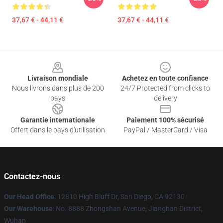
37,67 € - 44,11 €
37,67 € - 44,11 €
Footer
Livraison mondiale
Achetez en toute confiance
Nous livrons dans plus de 200
24/7 Protected from clicks to
pays
delivery
Garantie internationale
Paiement 100% sécurisé
Offert dans le pays d'utilisation
PayPal / MasterCard / Visa
Contactez-nous
Our Head Office
: 12810 High Bluff Dr, San Diego, CA 92130
Our Warehouse
: No. 8888 Zhongshan Avenue, Jianghan District,
Wuhan