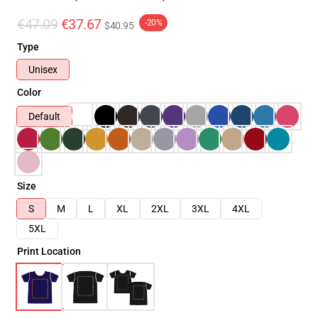
€47.09
€37.67
-20%
$40.95
Type
Unisex
Color
Default
Size
S
M
L
XL
2XL
3XL
4XL
5XL
Print Location