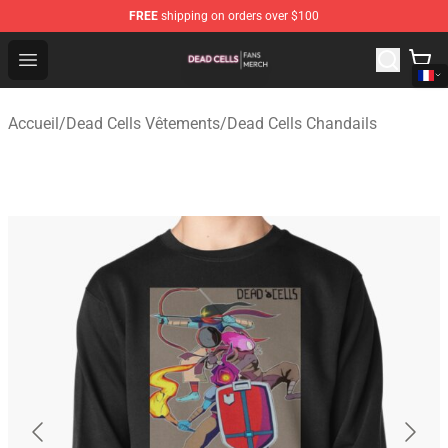
FREE
shipping on orders over $100
Dead Cells Shop - Official Dead Cells Merchandise Store
Open menu
Accueil
/
Dead Cells Vêtements
/
Dead Cells Chandails