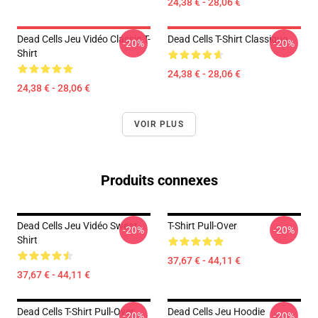
24,38 € - 28,06 €
Dead Cells Jeu Vidéo Classic T-
Dead Cells T-Shirt Classique
-20%
-20%
Shirt
24,38 € - 28,06 €
24,38 € - 28,06 €
VOIR PLUS
Produits connexes
Dead Cells Jeu Vidéo Sweat-
T-Shirt Pull-Over
-20%
-20%
Shirt
37,67 € - 44,11 €
37,67 € - 44,11 €
Dead Cells T-Shirt Pull-Over
Dead Cells Jeu Hoodie
-20%
-20%