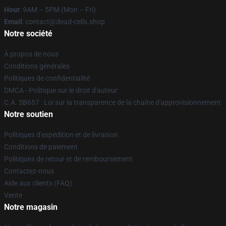
Hour
: 9AM – 5PM (Mon – Fri)
Email
: contact@dead-cells.shop
Notre société
À propos de nous
Conditions générales
Politiques de confidentialité
DMCA - Politique sur le droit d'auteur
C.A. SB657 : Loi sur la transparence de la chaîne d'approvisionnement
Notre soutien
Politiques d'expédition et de livraison
Conditions de paiement
Politiques de retour et de remboursement
Contactez-nous
Aide aux clients (FAQ)
Vente
Notre magasin