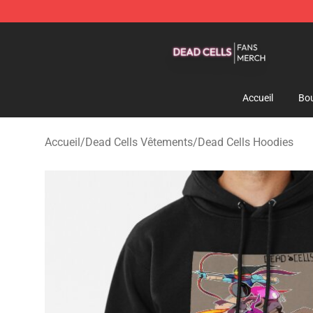
Dead Cells Shop - Official Dead Cells Merchandise Sto
Accueil
Bou
Accueil
/
Dead Cells Vêtements
/
Dead Cells Hoodies