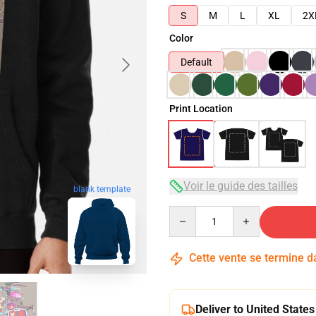
S
M
L
XL
2X
Color
Default
Print Location
Voir le guide des tailles
blank template
Quantity
Cette vente se termine 
Deliver to United States