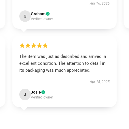
Apr 16, 2025
Graham
G
Verified owner
The item was just as described and arrived in
excellent condition. The attention to detail in
its packaging was much appreciated.
Apr 15, 2025
Josie
J
Verified owner