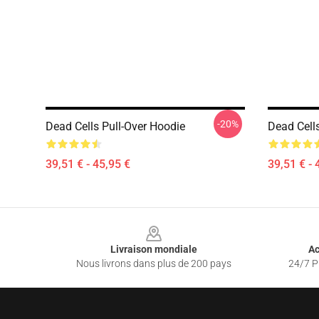
-20%
Dead Cells Pull-Over Hoodie
Dead Cell
39,51 € - 45,95 €
39,51 € - 
Footer
Livraison mondiale
Ac
Nous livrons dans plus de 200 pays
24/7 Pr