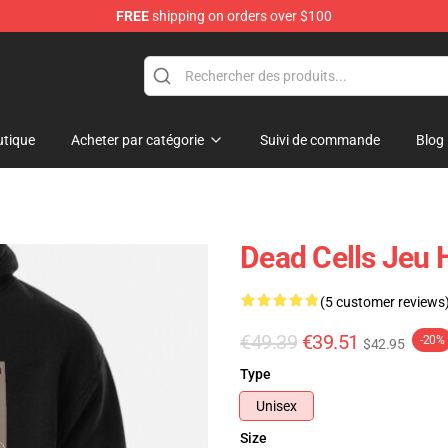
FREE
shipping on orders over $100
re
tique
Acheter par catégorie
Suivi de commande
Blog
Dead Cells Jeu 
(5 customer reviews
€49.39
€39.51
-20%
$42.95
Type
Unisex
Size