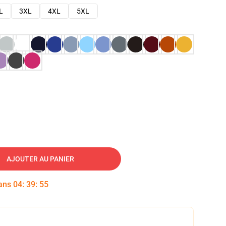
L
3XL
4XL
5XL
AJOUTER AU PANIER
dans
04
:
39
:
54