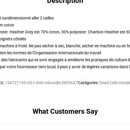
Description
surdimensionné aller 2 tailles
en coton
ester. Heather Grey est 70% coton, 30% polyester. Charbon Heather est 6
oignets côtelés
 machine à froid. Ne pas sécher à sec, blanchir, sécher en machine ou en fe
lon les normes de l'Organisation internationale du travail
des fabricants qui se sont engagés à améliorer les pratiques de culture du
ar votre fournisseur tiers local, il peut y avoir de légères variations dans 
KU
:
134727193-US-t-shirt-mhoodie-DEFAULT
Catégories
:
Dead Cells Hoodi
What Customers Say