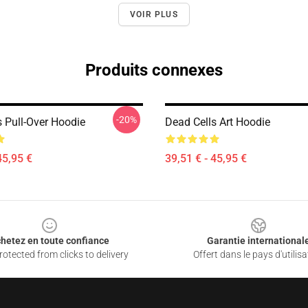
VOIR PLUS
Produits connexes
-20%
s Pull-Over Hoodie
Dead Cells Art Hoodie
45,95 €
39,51 € - 45,95 €
hetez en toute confiance
Garantie international
otected from clicks to delivery
Offert dans le pays d'utilisa