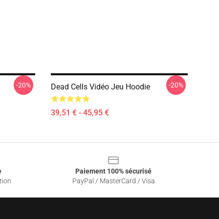
-20%
-20%
Dead Cells Vidéo Jeu Hoodie
39,51 € - 45,95 €
e
Paiement 100% sécurisé
tion
PayPal / MasterCard / Visa