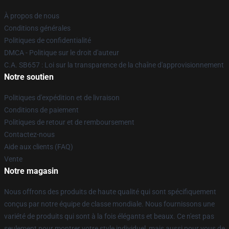
À propos de nous
Conditions générales
Politiques de confidentialité
DMCA - Politique sur le droit d'auteur
C.A. SB657 : Loi sur la transparence de la chaîne d'approvisionnement
Notre soutien
Politiques d'expédition et de livraison
Conditions de paiement
Politiques de retour et de remboursement
Contactez-nous
Aide aux clients (FAQ)
Vente
Notre magasin
Nous offrons des produits de haute qualité qui sont spécifiquement
conçus par notre équipe de classe mondiale. Nous fournissons une
variété de produits qui sont à la fois élégants et beaux. Ce n'est pas
seulement pour montrer votre style individuel, mais aussi pour vous de