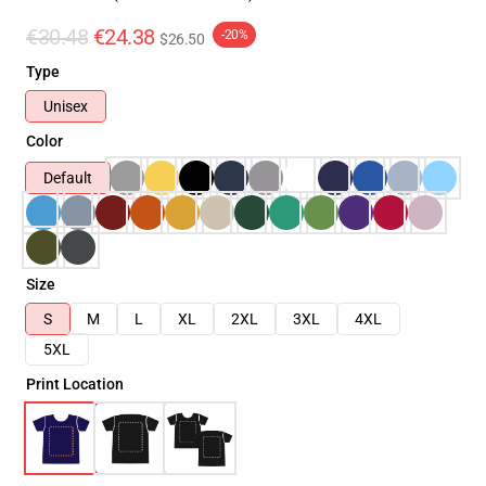
€30.48
€24.38
-20%
$26.50
Type
Unisex
Color
Default
Size
S
M
L
XL
2XL
3XL
4XL
5XL
Print Location