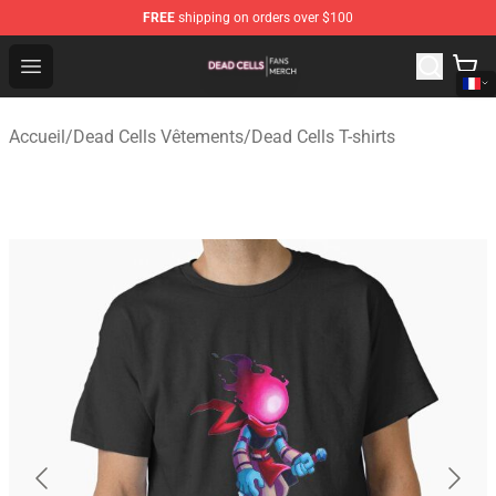
FREE
shipping on orders over $100
Dead Cells Shop - Official Dead Cells Merchandise Store
Open menu
Accueil
/
Dead Cells Vêtements
/
Dead Cells T-shirts