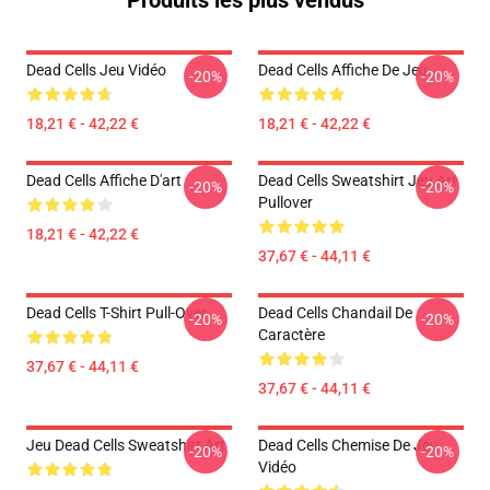
Produits les plus vendus
Dead Cells Jeu Vidéo
Dead Cells Affiche De Jeu
-20%
-20%
18,21 € - 42,22 €
18,21 € - 42,22 €
Dead Cells Affiche D'art
Dead Cells Sweatshirt Jeu Art
-20%
-20%
Pullover
18,21 € - 42,22 €
37,67 € - 44,11 €
Dead Cells T-Shirt Pull-Over
Dead Cells Chandail De
-20%
-20%
Caractère
37,67 € - 44,11 €
37,67 € - 44,11 €
Jeu Dead Cells Sweatshirt Art
Dead Cells Chemise De Jeu
-20%
-20%
Vidéo