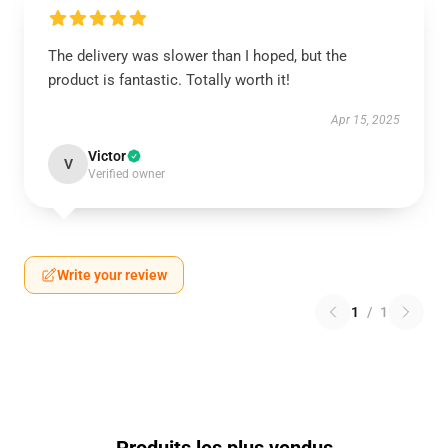
The delivery was slower than I hoped, but the
product is fantastic. Totally worth it!
Apr 15, 2025
Victor
V
Verified owner
Write your review
1
/
1