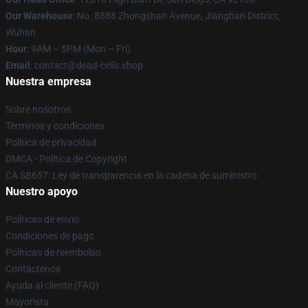
Our Warehouse
: No. 8888 Zhongshan Avenue, Jianghan District,
Wuhan
Hour
: 9AM – 5PM (Mon – Fri)
Email
: contact@dead-cells.shop
Nuestra empresa
Sobre nosotros
Términos y condiciones
Política de privacidad
DMCA - Política de Copyright
CA SB657: Ley de transparencia en la cadena de suministro
Nuestro apoyo
Políticas de envío
Condiciones de pago
Políticas de reembolso
Contáctenos
Ayuda al cliente (FAQ)
Mayorista