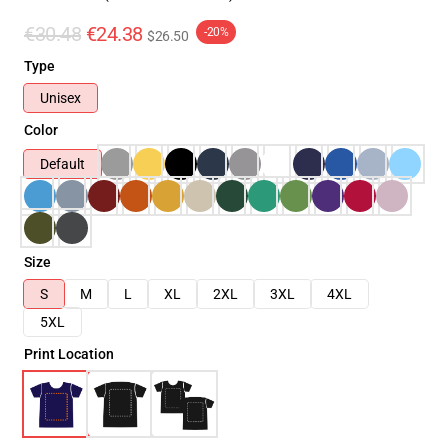
€30.48
€24.38
-20%
$26.50
Type
Unisex
Color
Default
Size
S
M
L
XL
2XL
3XL
4XL
5XL
Print Location