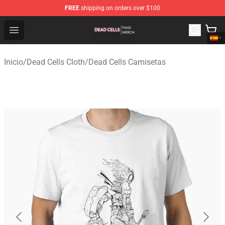
FREE
shipping on orders over $100
Dead Cells Shop - Official Dead Cells Merchandise Store
Open menu
Inicio
/
Dead Cells Cloth
/
Dead Cells Camisetas