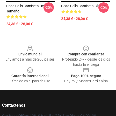
Dead Cells Camiseta De Gran
Dead Cells Camiseta Clásica
-20%
-20%
Tamaño
24,38 € - 28,06 €
24,38 € - 28,06 €
Footer
Envío mundial
Compra con confianza
Enviamos a más de 200 países
Protegido 24/7 desde los clics
hasta la entrega
Garantía internacional
Pago 100% seguro
Ofrecido en el país de uso
PayPal / MasterCard / Visa
Contáctenos
Our Head Office
: 12810 High Bluff Dr, San Diego, CA 92130