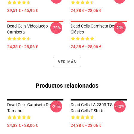
39,51 € - 45,95 €
24,38 € - 28,06 €
Dead Cells Videojuego
Dead Cells Camiseta De Arte
-20%
-20%
Camiseta
Clásico
24,38 € - 28,06 €
24,38 € - 28,06 €
VER MÁS
Productos relacionados
Dead Cells Camiseta De Gran
Dead Cells LA 2303 T-Shirts
-20%
-20%
Tamaño
Dead Cells T-Shirts
24,38 € - 28,06 €
24,38 € - 28,06 €