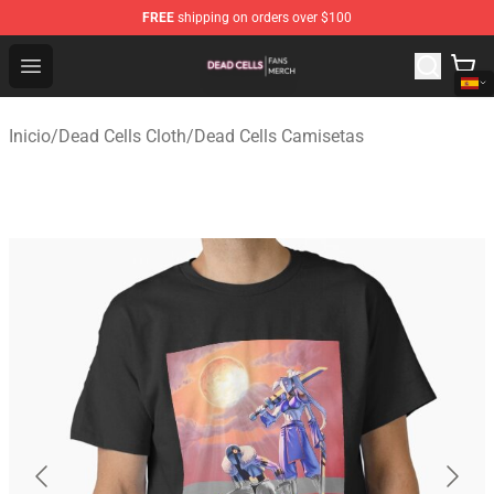
FREE
shipping on orders over $100
Dead Cells Shop - Official Dead Cells Merchandise Store
Open menu
Inicio
/
Dead Cells Cloth
/
Dead Cells Camisetas