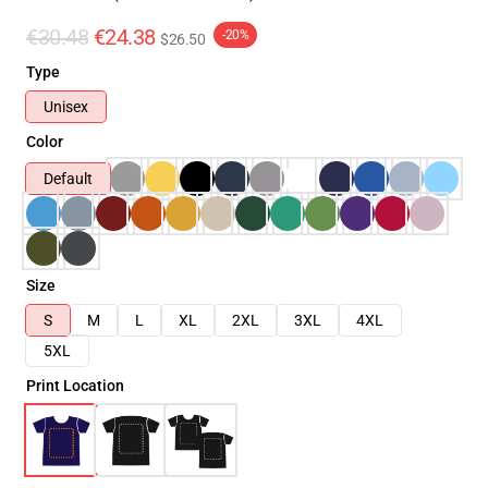
€30.48
€24.38
-20%
$26.50
Type
Unisex
Color
Default
Size
S
M
L
XL
2XL
3XL
4XL
5XL
Print Location