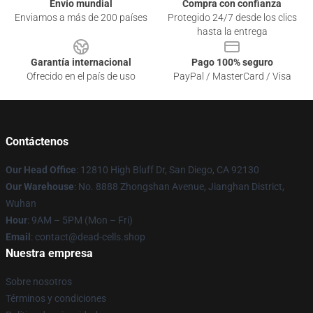
Envío mundial
Compra con confianza
Enviamos a más de 200 países
Protegido 24/7 desde los clics
hasta la entrega
Garantía internacional
Pago 100% seguro
Ofrecido en el país de uso
PayPal / MasterCard / Visa
Contáctenos
Our Head Office
: 12810 High Bluff Dr, San Diego, CA 92130
Our Warehouse
: No. 8888 Zhongshan Avenue, Jianghan District,
Wuhan
Hour
: 9AM – 5PM (Mon – Fri)
Email
: contact@dead-cells.shop
Nuestra empresa
Sobre nosotros
Términos y condiciones