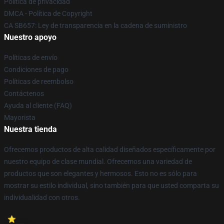
Política de privacidad
DMCA - Política de Copyright
CA SB657: Ley de transparencia en la cadena de suministro
Nuestro apoyo
Políticas de envío
Condiciones de pago
Políticas de reembolso
Contáctenos
Ayuda al cliente (FAQ)
Mayorista
Nuestra tienda
Ofrecemos productos de alta calidad diseñados específicamente por
nuestro equipo de clase mundial. Ofrecemos una variedad de
productos que son elegantes y hermosos. Esto no es sólo para
mostrar su estilo individual, sino también para que usted comparta su
individualidad con otros.