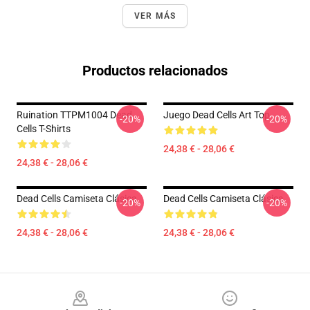
VER MÁS
Productos relacionados
Ruination TTPM1004 Dead
Juego Dead Cells Art Top
-20%
-20%
Cells T-Shirts
24,38 € - 28,06 €
24,38 € - 28,06 €
Dead Cells Camiseta Clásica
Dead Cells Camiseta Clásica
-20%
-20%
24,38 € - 28,06 €
24,38 € - 28,06 €
Footer