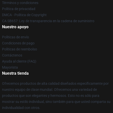
Términos y condiciones
Política de privacidad
DMCA - Política de Copyright
CA SB657: Ley de transparencia en la cadena de suministro
Nuestro apoyo
Políticas de envío
Condiciones de pago
Políticas de reembolso
Contáctenos
Ayuda al cliente (FAQ)
Mayorista
Nuestra tienda
Ofrecemos productos de alta calidad diseñados específicamente por
nuestro equipo de clase mundial. Ofrecemos una variedad de
productos que son elegantes y hermosos. Esto no es sólo para
mostrar su estilo individual, sino también para que usted comparta su
individualidad con otros.