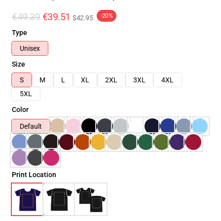
€49.39
€39.51
-20%
$42.95
Type
Unisex
Size
S
M
L
XL
2XL
3XL
4XL
5XL
Color
Default
Print Location