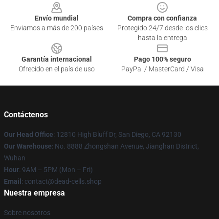
Envío mundial
Compra con confianza
Enviamos a más de 200 países
Protegido 24/7 desde los clics
hasta la entrega
Garantía internacional
Pago 100% seguro
Ofrecido en el país de uso
PayPal / MasterCard / Visa
Contáctenos
Our Head Office
: 12810 High Bluff Dr, San Diego, CA 92130
Our Warehouse
: No. 8888 Zhongshan Avenue, Jianghan District,
Wuhan
Hour
: 9AM – 5PM (Mon – Fri)
Email
: contact@dead-cells.shop
Nuestra empresa
Sobre nosotros