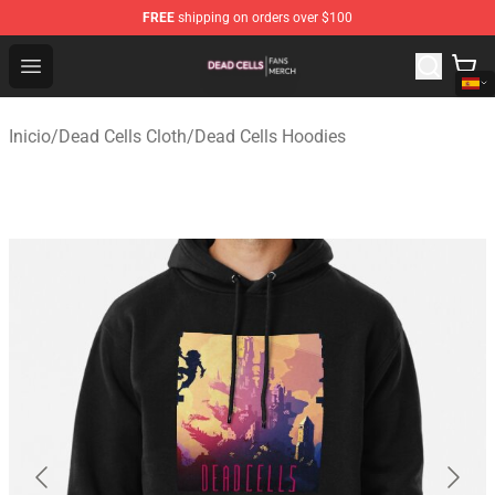
FREE
shipping on orders over $100
Dead Cells Shop - Official Dead Cells Merchandise Store
Open menu
Inicio
/
Dead Cells Cloth
/
Dead Cells Hoodies