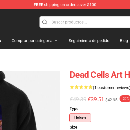
FREE
shipping on orders over $100
re
a
Comprar por categoría
Seguimiento de pedido
Blog
Dead Cells Art 
(1 customer reviews
€49.39
€39.51
-20%
$42.95
Type
Unisex
Size