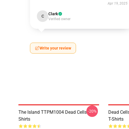
Apr 19, 2025
Clark
C
Verified owner
Write your review
-20%
The Island TTPM1004 Dead Cells T-
Dead Cell
Shirts
T-Shirts