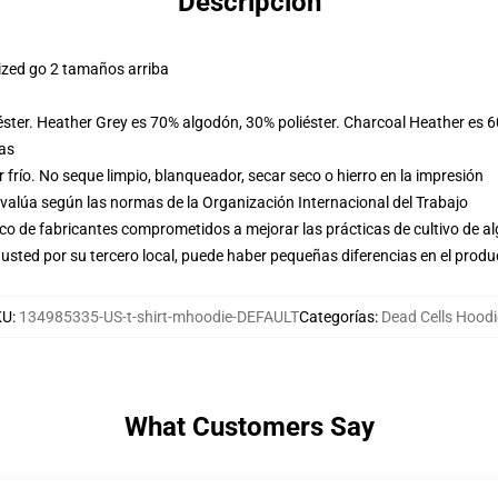
Descripción
ized go 2 tamaños arriba
éster. Heather Grey es 70% algodón, 30% poliéster. Charcoal Heather es 
las
frío. No seque limpio, blanqueador, secar seco o hierro en la impresión
evalúa según las normas de la Organización Internacional del Trabajo
o de fabricantes comprometidos a mejorar las prácticas de cultivo de al
usted por su tercero local, puede haber pequeñas diferencias en el produ
KU
:
134985335-US-t-shirt-mhoodie-DEFAULT
Categorías
:
Dead Cells Hoodi
What Customers Say