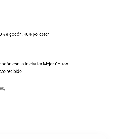
60% algodón, 40% poliéster
godón con la Iniciativa Mejor Cotton
cto recibido
es
,