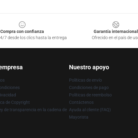
Compra con confianza
Garantía internacional
4/7 desde los clics hasta la entrega
Ofrecido en el país de us
 empresa
Nuestro apoyo
ros
Políticas de envío
ondiciones
Condiciones de pago
rivacidad
Políticas de reembolso
ica de Copyright
Contáctenos
y de transparencia en la cadena de
Ayuda al cliente (FAQ)
Mayorista