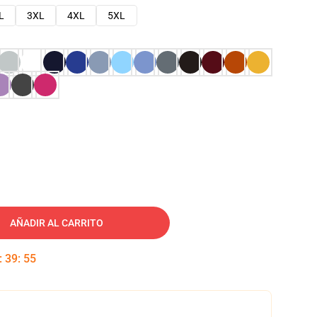
L
3XL
4XL
5XL
AÑADIR AL CARRITO
:
39
:
54