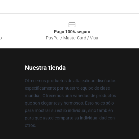
Pago 100% seguro
o
PayPal / MasterCard / Visa
Nuestra tienda
Ofrecemos productos de alta calidad diseñados
específicamente por nuestro equipo de clase
mundial. Ofrecemos una variedad de productos
que son elegantes y hermosos. Esto no es sólo
para mostrar su estilo individual, sino también
para que usted comparta su individualidad con
otros.