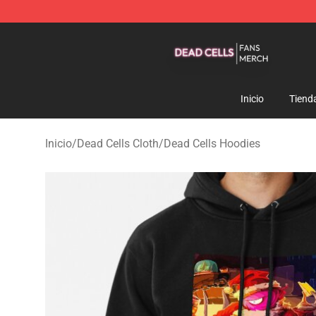
Dead Cells Shop - Official Dead Cells Merchandise Sto
Inicio
Tiend
Inicio
/
Dead Cells Cloth
/
Dead Cells Hoodies