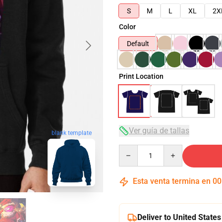
S
M
L
XL
2X
Color
Default
Print Location
Ver guía de tallas
blank template
Quantity
Esta venta termina en
00
Deliver to United States