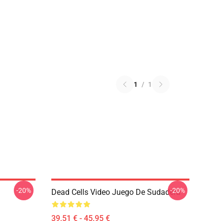
1
/
1
-20%
-20%
Dead Cells Video Juego De Sudadera
39,51 € - 45,95 €