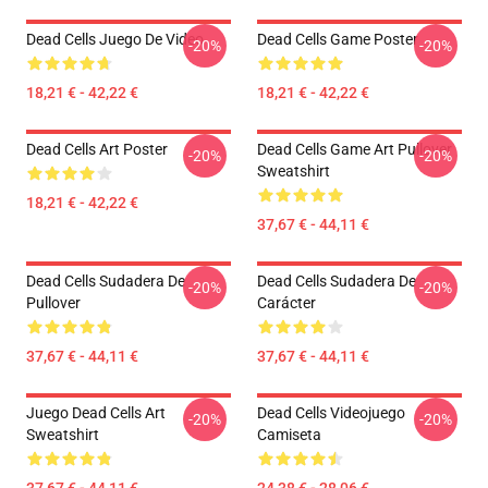
Dead Cells Juego De Video
Dead Cells Game Poster
-20%
-20%
18,21 € - 42,22 €
18,21 € - 42,22 €
Dead Cells Art Poster
Dead Cells Game Art Pullover
-20%
-20%
Sweatshirt
18,21 € - 42,22 €
37,67 € - 44,11 €
Dead Cells Sudadera De
Dead Cells Sudadera De
-20%
-20%
Pullover
Carácter
37,67 € - 44,11 €
37,67 € - 44,11 €
Juego Dead Cells Art
Dead Cells Videojuego
-20%
-20%
Sweatshirt
Camiseta