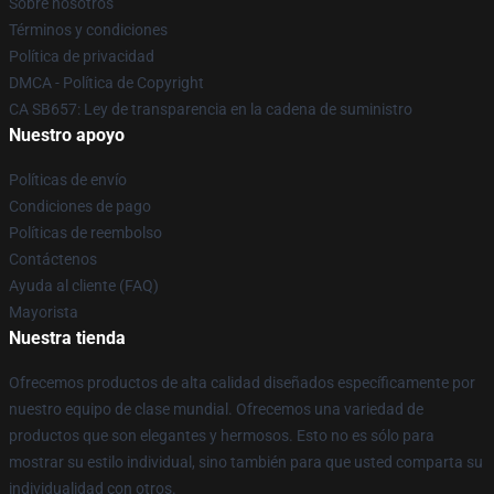
Sobre nosotros
Términos y condiciones
Política de privacidad
DMCA - Política de Copyright
CA SB657: Ley de transparencia en la cadena de suministro
Nuestro apoyo
Políticas de envío
Condiciones de pago
Políticas de reembolso
Contáctenos
Ayuda al cliente (FAQ)
Mayorista
Nuestra tienda
Ofrecemos productos de alta calidad diseñados específicamente por
nuestro equipo de clase mundial. Ofrecemos una variedad de
productos que son elegantes y hermosos. Esto no es sólo para
mostrar su estilo individual, sino también para que usted comparta su
individualidad con otros.