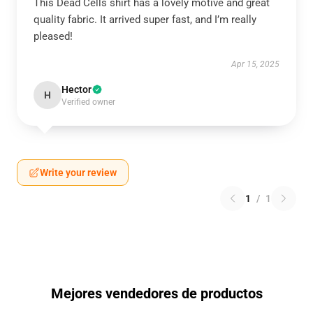
This Dead Cells shirt has a lovely motive and great
quality fabric. It arrived super fast, and I’m really
pleased!
Apr 15, 2025
Hector
H
Verified owner
Write your review
1
/
1
Mejores vendedores de productos