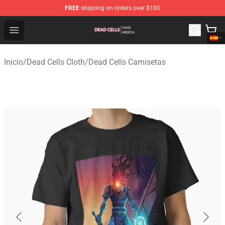
FREE
shipping on orders over $100
Dead Cells Shop - Official Dead Cells Merchandise Store
Open menu
Inicio
/
Dead Cells Cloth
/
Dead Cells Camisetas