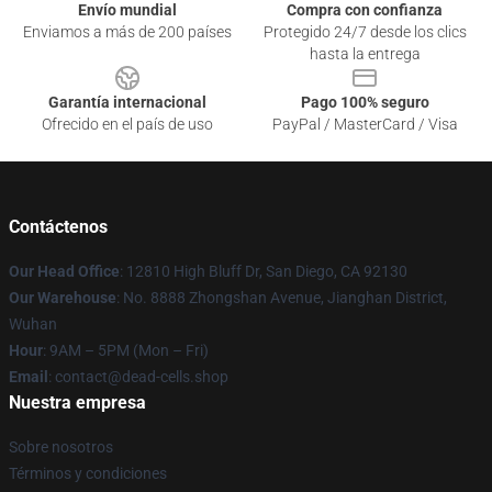
Envío mundial
Compra con confianza
Enviamos a más de 200 países
Protegido 24/7 desde los clics
hasta la entrega
Garantía internacional
Pago 100% seguro
Ofrecido en el país de uso
PayPal / MasterCard / Visa
Contáctenos
Our Head Office
: 12810 High Bluff Dr, San Diego, CA 92130
Our Warehouse
: No. 8888 Zhongshan Avenue, Jianghan District,
Wuhan
Hour
: 9AM – 5PM (Mon – Fri)
Email
: contact@dead-cells.shop
Nuestra empresa
Sobre nosotros
Términos y condiciones