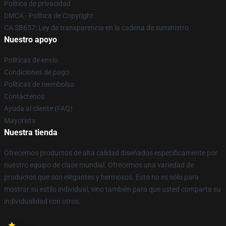
Política de privacidad
DMCA - Política de Copyright
CA SB657: Ley de transparencia en la cadena de suministro
Nuestro apoyo
Políticas de envío
Condiciones de pago
Políticas de reembolso
Contáctenos
Ayuda al cliente (FAQ)
Mayorista
Nuestra tienda
Ofrecemos productos de alta calidad diseñados específicamente por
nuestro equipo de clase mundial. Ofrecemos una variedad de
productos que son elegantes y hermosos. Esto no es sólo para
mostrar su estilo individual, sino también para que usted comparta su
individualidad con otros.