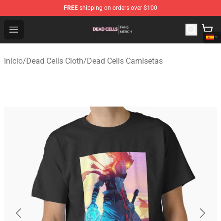
FREE
shipping on orders over $100
Dead Cells Shop - Official Dead Cells Merchandise Store
Open menu
Inicio
/
Dead Cells Cloth
/
Dead Cells Camisetas