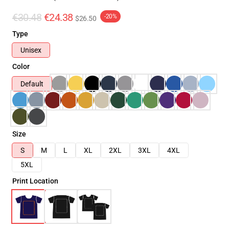
€30.48
€24.38
-20%
$26.50
Type
Unisex
Color
Default
Size
S
M
L
XL
2XL
3XL
4XL
5XL
Print Location