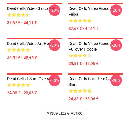
Dead Cells Video Gioco Felpa
Dead Cells Video Gioco Art
-20%
-20%
Felpa
37,67 € - 44,11 €
37,67 € - 44,11 €
Dead Cells Video Art Hoodie
Dead Cells Video Gioco Art
-20%
-20%
Pullover Hoodie
39,51 € - 45,95 €
39,51 € - 45,95 €
Dead Cells T-Shirt Oversize
Dead Cells Carattere Classic T-
-20%
-20%
Shirt
24,38 € - 28,06 €
24,38 € - 28,06 €
VISUALIZZA ALTRO