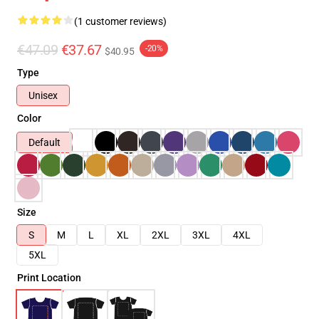
(1 customer reviews)
€47.09
€37.67
-20%
$40.95
Type
Unisex
Color
Default
Size
S
M
L
XL
2XL
3XL
4XL
5XL
Print Location