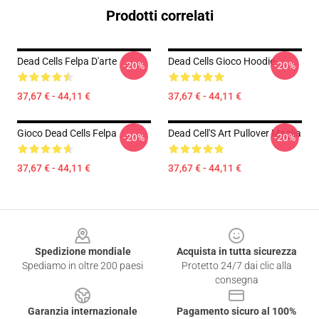
Prodotti correlati
Dead Cells Felpa D'arte
Dead Cells Gioco Hoodie
-20%
-20%
37,67 € - 44,11 €
37,67 € - 44,11 €
Gioco Dead Cells Felpa
Dead Cell'S Art Pullover Maglia
-20%
-20%
37,67 € - 44,11 €
37,67 € - 44,11 €
Footer
Spedizione mondiale
Acquista in tutta sicurezza
Spediamo in oltre 200 paesi
Protetto 24/7 dai clic alla
consegna
Garanzia internazionale
Pagamento sicuro al 100%