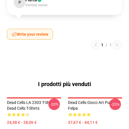
Pierce
P
Verified owner
Write your review
1
/
1
I prodotti più venduti
Dead Cells LA 2303 T-Shirts
Dead Cells Gioco Art Pullover
-20%
-20%
Dead Cells T-Shirts
Felpa
24,38 € - 28,06 €
37,67 € - 44,11 €