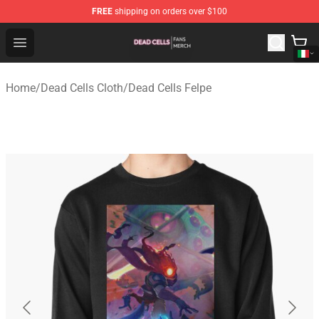
FREE
shipping on orders over $100
Dead Cells Shop - Official Dead Cells Merchandise Store
Open menu
Home
/
Dead Cells Cloth
/
Dead Cells Felpe