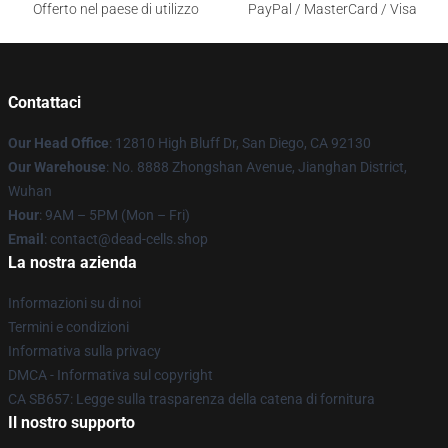
Offerto nel paese di utilizzo
PayPal / MasterCard / Visa
Contattaci
Our Head Office
: 12810 High Bluff Dr, San Diego, CA 92130
Our Warehouse
: No. 8888 Zhongshan Avenue, Jianghan District,
Wuhan
Hour
: 9AM – 5PM (Mon – Fri)
Email
: contact@dead-cells.shop
La nostra azienda
Informazioni su di noi
Termini e condizioni
Informativa sulla privacy
DMCA - Informativa sul copyright
CA SB657: Legge sulla trasparenza della catena di fornitura
Il nostro supporto