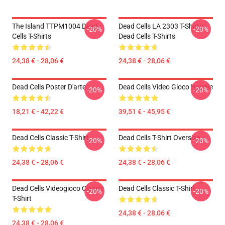
The Island TTPM1004 Dead
Dead Cells LA 2303 T-Shirts
-20%
-20%
Cells T-Shirts
Dead Cells T-Shirts
24,38 € - 28,06 €
24,38 € - 28,06 €
Dead Cells Poster D'arte
Dead Cells Video Gioco Hoodie
-20%
-20%
18,21 € - 42,22 €
39,51 € - 45,95 €
Dead Cells Classic T-Shirt
Dead Cells T-Shirt Oversize
-20%
-20%
24,38 € - 28,06 €
24,38 € - 28,06 €
Dead Cells Videogioco Classic
Dead Cells Classic T-Shirt
-20%
-20%
T-Shirt
24,38 € - 28,06 €
24,38 € - 28,06 €