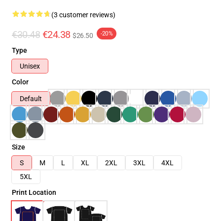
(3 customer reviews)
€30.48
€24.38
-20%
$26.50
Type
Unisex
Color
Default
Size
S
M
L
XL
2XL
3XL
4XL
5XL
Print Location