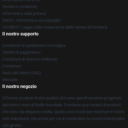
Termini e condizioni
Informativa sulla privacy
DMCA - Informativa sul copyright
CA SB657: Legge sulla trasparenza della catena di fornitura
Il nostro supporto
Condizioni di spedizione e consegna
Termini di pagamento
Condizioni di ritorno e rimborso
Contattaci
Aiuto del cliente (FAQ)
Whosale
Il nostro negozio
Offriamo prodotti di alta qualità che sono specificamente progettati
dal nostro team di livello mondiale. Forniamo una varietà di prodotti
che sono sia elegante e bella. Questo non è solo per mostrare il vostro
stile individuale, ma anche per voi di condividere la vostra individualità
con gli altri.