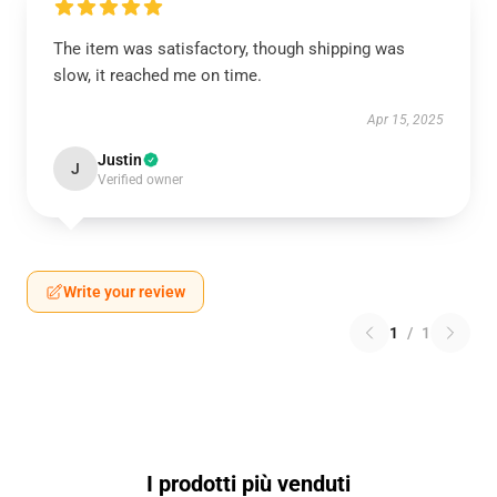
The item was satisfactory, though shipping was
slow, it reached me on time.
Apr 15, 2025
Justin
J
Verified owner
Write your review
1
/
1
I prodotti più venduti