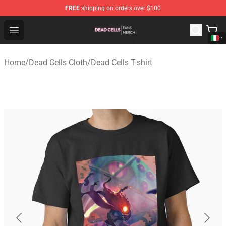
FREE
shipping on orders over $100
Dead Cells Shop - Official Dead Cells Merchandise Store
Open menu
Home
/
Dead Cells Cloth
/
Dead Cells T-shirt