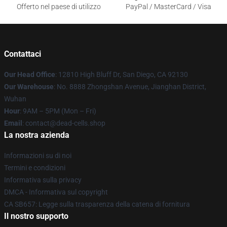
Offerto nel paese di utilizzo
PayPal / MasterCard / Visa
Contattaci
Our Head Office
: 12810 High Bluff Dr, San Diego, CA 92130
Our Warehouse
: No. 8888 Zhongshan Avenue, Jianghan District,
Wuhan
Hour
: 9AM – 5PM (Mon – Fri)
Email
: contact@dead-cells.shop
La nostra azienda
Informazioni su di noi
Termini e condizioni
Informativa sulla privacy
DMCA - Informativa sul copyright
CA SB657: Legge sulla trasparenza della catena di fornitura
Il nostro supporto