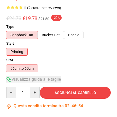
(2 customer reviews)
€24.73
€19.78
-20%
$21.50
Type
Snapback Hat
Bucket Hat
Beanie
Style
Printing
Size
56cm to 60cm
Visualizza guida alle taglie
Quantity
AGGIUNGI AL CARRELLO
Questa vendita termina tra
02
:
46
:
54