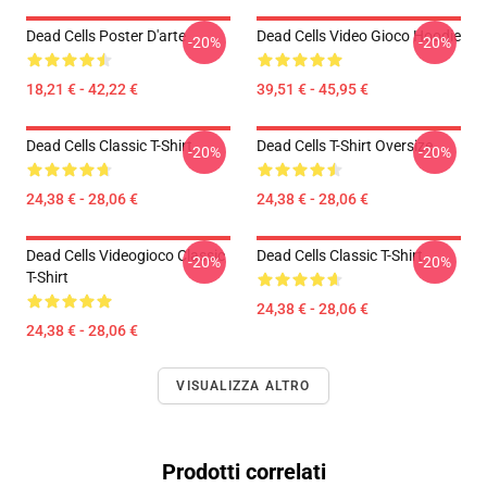
Dead Cells Poster D'arte
Dead Cells Video Gioco Hoodie
-20%
-20%
18,21 € - 42,22 €
39,51 € - 45,95 €
Dead Cells Classic T-Shirt
Dead Cells T-Shirt Oversize
-20%
-20%
24,38 € - 28,06 €
24,38 € - 28,06 €
Dead Cells Videogioco Classic
Dead Cells Classic T-Shirt
-20%
-20%
T-Shirt
24,38 € - 28,06 €
24,38 € - 28,06 €
VISUALIZZA ALTRO
Prodotti correlati