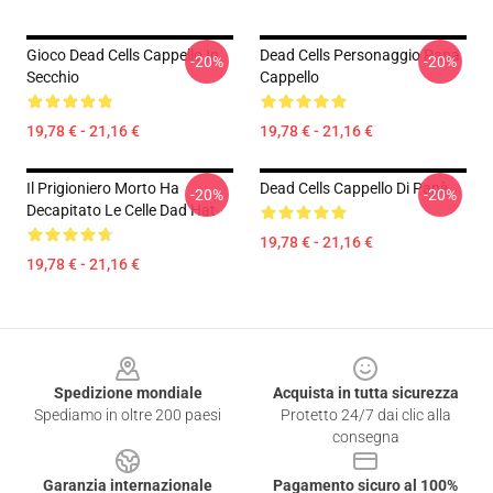
Gioco Dead Cells Cappello In
Dead Cells Personaggio Papa
-20%
-20%
Secchio
Cappello
19,78 € - 21,16 €
19,78 € - 21,16 €
Il Prigioniero Morto Ha
Dead Cells Cappello Di Papà
-20%
-20%
Decapitato Le Celle Dad Hat
19,78 € - 21,16 €
19,78 € - 21,16 €
Footer
Spedizione mondiale
Acquista in tutta sicurezza
Spediamo in oltre 200 paesi
Protetto 24/7 dai clic alla
consegna
Garanzia internazionale
Pagamento sicuro al 100%