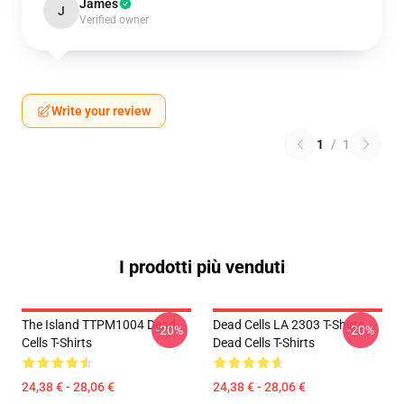
James
J
Verified owner
Write your review
1
/
1
I prodotti più venduti
The Island TTPM1004 Dead
Dead Cells LA 2303 T-Shirts
-20%
-20%
Cells T-Shirts
Dead Cells T-Shirts
24,38 € - 28,06 €
24,38 € - 28,06 €