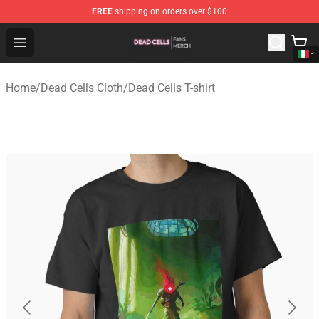
FREE
shipping on orders over $100
Dead Cells Shop - Official Dead Cells Merchandise Store
Open menu
Home
/
Dead Cells Cloth
/
Dead Cells T-shirt