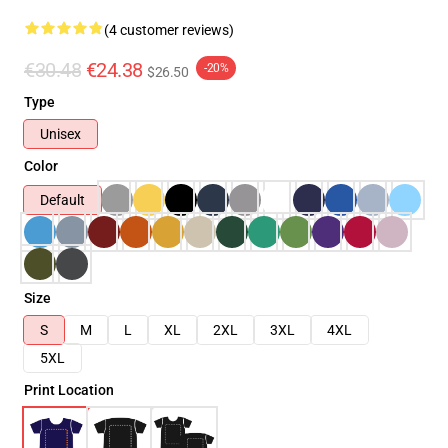
(4 customer reviews)
€30.48
€24.38
-20%
$26.50
Type
Unisex
Color
Default
Size
S
M
L
XL
2XL
3XL
4XL
5XL
Print Location