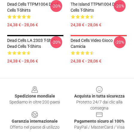
Dead Cells TTPM1004 Dead
The Island TTPM1004 Dead
-20%
-20%
Cells T-Shirts
Cells T-Shirts
24,38 € - 28,06 €
24,38 € - 28,06 €
Dead Cells LA 2303 T-Shirts
Dead Cells Video Gioco
-20%
-20%
Dead Cells T-Shirts
Camicia
24,38 € - 28,06 €
24,38 € - 28,06 €
Footer
Spedizione mondiale
Acquista in tutta sicurezza
Spediamo in oltre 200 paesi
Protetto 24/7 dai clic alla
consegna
Garanzia internazionale
Pagamento sicuro al 100%
Offerto nel paese di utilizzo
PayPal / MasterCard / Visa