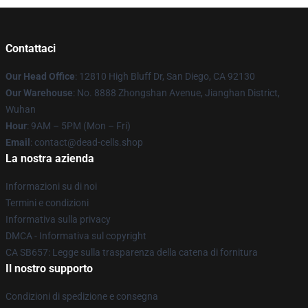
Contattaci
Our Head Office
: 12810 High Bluff Dr, San Diego, CA 92130
Our Warehouse
: No. 8888 Zhongshan Avenue, Jianghan District,
Wuhan
Hour
: 9AM – 5PM (Mon – Fri)
Email
: contact@dead-cells.shop
La nostra azienda
Informazioni su di noi
Termini e condizioni
Informativa sulla privacy
DMCA - Informativa sul copyright
CA SB657: Legge sulla trasparenza della catena di fornitura
Il nostro supporto
Condizioni di spedizione e consegna