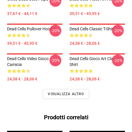
-20%
-20%
37,67 € - 44,11 €
39,51 € - 45,95 €
Dead Cells Pullover Hoodie
Dead Cells Classic T-Shirt
-20%
-20%
39,51 € - 45,95 €
24,38 € - 28,06 €
Dead Cells Video Gioco
Dead Cells Gioco Art Classic T-
-20%
-20%
Camicia
Shirt
24,38 € - 28,06 €
24,38 € - 28,06 €
VISUALIZZA ALTRO
Prodotti correlati