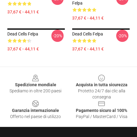
Felpa
37,67 € - 44,11 €
37,67 € - 44,11 €
Dead Cells Felpa
Dead Cells Felpa
-20%
-20%
37,67 € - 44,11 €
37,67 € - 44,11 €
Footer
Spedizione mondiale
Acquista in tutta sicurezza
Spediamo in oltre 200 paesi
Protetto 24/7 dai clic alla
consegna
Garanzia internazionale
Pagamento sicuro al 100%
Offerto nel paese di utilizzo
PayPal / MasterCard / Visa