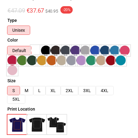
€47.09
€37.67
-20%
$40.95
Type
Unisex
Color
Default
Size
S
M
L
XL
2XL
3XL
4XL
5XL
Print Location