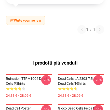
Write your review
1
/
1
I prodotti più venduti
Ruination TTPM1004 Dead
Dead Cells LA 2303 T-Shirts
-20%
-20%
Cells T-Shirts
Dead Cells T-Shirts
24,38 € - 28,06 €
24,38 € - 28,06 €
Dead Cell Poster
Gioco Dead Cells Felpa D'arte
-20%
-20%