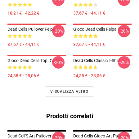
18,21 € - 42,22 €
37,67 € - 44,11 €
Dead Cells Pullover Felpa
Gioco Dead Cells Felpa D'arte
-20%
-20%
37,67 € - 44,11 €
37,67 € - 44,11 €
Gioco Dead Cells Top D'arte
Dead Cells Classic T-Shirt
-20%
-20%
24,38 € - 28,06 €
24,38 € - 28,06 €
VISUALIZZA ALTRO
Prodotti correlati
Dead Cell'S Art Pullover Maglia
Dead Cells Gioco Art Pullover
-20%
-20%