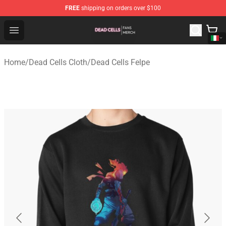
FREE
shipping on orders over $100
Dead Cells Shop - Official Dead Cells Merchandise Store
Open menu
Home
/
Dead Cells Cloth
/
Dead Cells Felpe