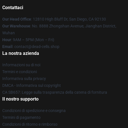
Contattaci
Our Head Office
: 12810 High Bluff Dr, San Diego, CA 92130
Our Warehouse
: No. 8888 Zhongshan Avenue, Jianghan District,
Wuhan
Hour
: 9AM – 5PM (Mon – Fri)
Email
: contact@dead-cells.shop
La nostra azienda
Informazioni su di noi
Termini e condizioni
Informativa sulla privacy
DMCA - Informativa sul copyright
CA SB657: Legge sulla trasparenza della catena di fornitura
Il nostro supporto
Condizioni di spedizione e consegna
Termini di pagamento
Condizioni di ritorno e rimborso