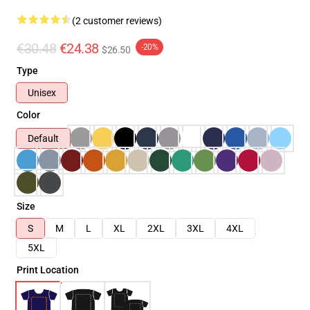
(2 customer reviews)
€30.48
€24.38
-20%
$26.50
Type
Unisex
Color
Default
Size
S
M
L
XL
2XL
3XL
4XL
5XL
Print Location