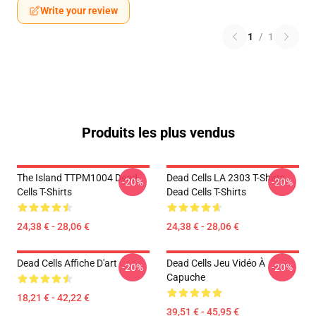
Write your review
1
/
1
Produits les plus vendus
The Island TTPM1004 Dead
Dead Cells LA 2303 T-Shirts
-20%
-20%
Cells T-Shirts
Dead Cells T-Shirts
24,38 € - 28,06 €
24,38 € - 28,06 €
Dead Cells Affiche D'art
Dead Cells Jeu Vidéo À
-20%
-20%
Capuche
18,21 € - 42,22 €
39,51 € - 45,95 €