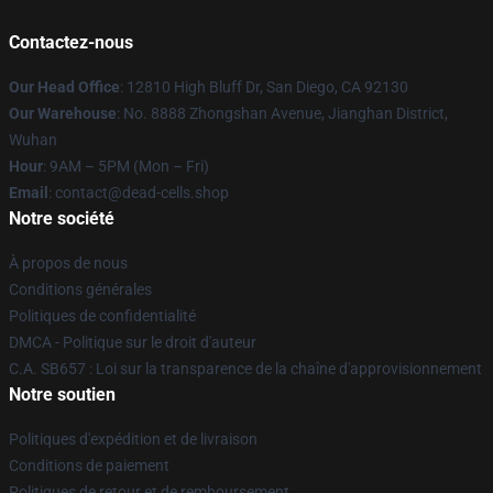
Contactez-nous
Our Head Office
: 12810 High Bluff Dr, San Diego, CA 92130
Our Warehouse
: No. 8888 Zhongshan Avenue, Jianghan District,
Wuhan
Hour
: 9AM – 5PM (Mon – Fri)
Email
: contact@dead-cells.shop
Notre société
À propos de nous
Conditions générales
Politiques de confidentialité
DMCA - Politique sur le droit d'auteur
C.A. SB657 : Loi sur la transparence de la chaîne d'approvisionnement
Notre soutien
Politiques d'expédition et de livraison
Conditions de paiement
Politiques de retour et de remboursement