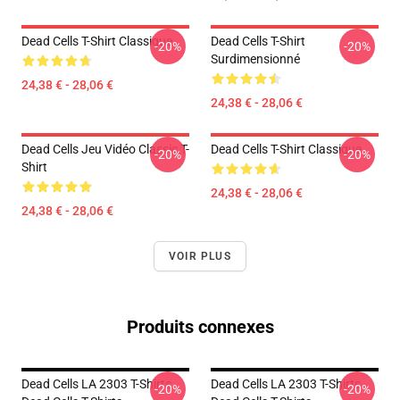
Dead Cells T-Shirt Classique
Dead Cells T-Shirt
-20%
-20%
Surdimensionné
24,38 € - 28,06 €
24,38 € - 28,06 €
Dead Cells Jeu Vidéo Classic T-
Dead Cells T-Shirt Classique
-20%
-20%
Shirt
24,38 € - 28,06 €
24,38 € - 28,06 €
VOIR PLUS
Produits connexes
Dead Cells LA 2303 T-Shirts
Dead Cells LA 2303 T-Shirts
-20%
-20%