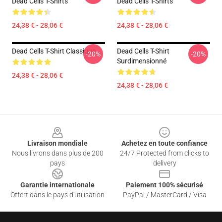
Dead Cells T-Shirts
Dead Cells T-Shirts
24,38 € - 28,06 €
24,38 € - 28,06 €
Dead Cells T-Shirt Classique
Dead Cells T-Shirt
-20%
-20%
Surdimensionné
24,38 € - 28,06 €
24,38 € - 28,06 €
Footer
Livraison mondiale
Achetez en toute confiance
Nous livrons dans plus de 200
24/7 Protected from clicks to
pays
delivery
Garantie internationale
Paiement 100% sécurisé
Offert dans le pays d'utilisation
PayPal / MasterCard / Visa