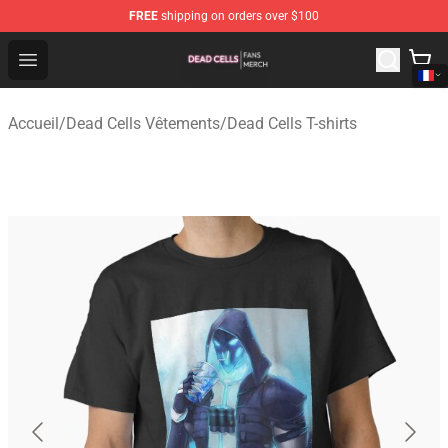
FREE
shipping on orders over $100
Dead Cells Shop - Official Dead Cells Merchandise Store
Open menu
Accueil
/
Dead Cells Vêtements
/
Dead Cells T-shirts