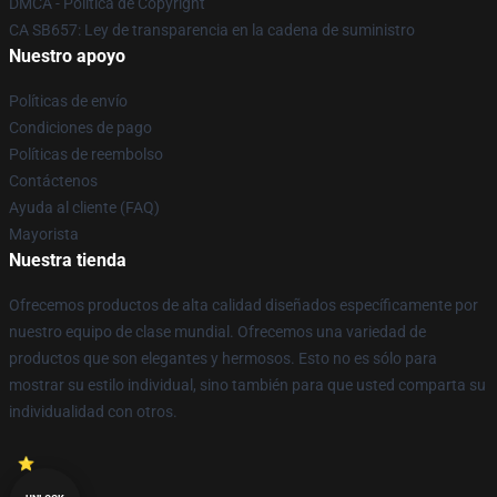
DMCA - Política de Copyright
CA SB657: Ley de transparencia en la cadena de suministro
Nuestro apoyo
Políticas de envío
Condiciones de pago
Políticas de reembolso
Contáctenos
Ayuda al cliente (FAQ)
Mayorista
Nuestra tienda
Ofrecemos productos de alta calidad diseñados específicamente por
nuestro equipo de clase mundial. Ofrecemos una variedad de
productos que son elegantes y hermosos. Esto no es sólo para
mostrar su estilo individual, sino también para que usted comparta su
individualidad con otros.