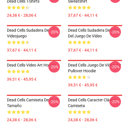
Dead Cells T-Shirts
Sweatshirt
24,38 € - 28,06 €
37,67 € - 44,11 €
Dead Cells Sudadera De
Dead Cells Sudadera De Arte
-20%
-20%
Videojuego
Del Juego De Vídeo
37,67 € - 44,11 €
37,67 € - 44,11 €
Dead Cells Video Art Hoodie
Dead Cells Juego De Vídeo Art
-20%
-20%
Pullover Hoodie
39,51 € - 45,95 €
39,51 € - 45,95 €
Dead Cells Camiseta De Gran
Dead Cells Caracter Clásico
-20%
-20%
Tamaño
Camiseta
24,38 € - 28,06 €
24,38 € - 28,06 €