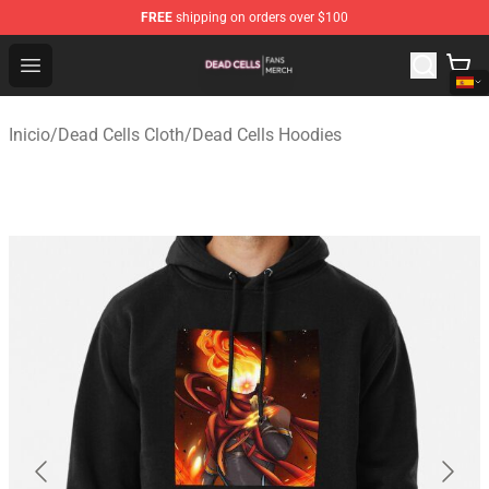
FREE
shipping on orders over $100
Dead Cells Shop - Official Dead Cells Merchandise Store
Open menu
Inicio
/
Dead Cells Cloth
/
Dead Cells Hoodies