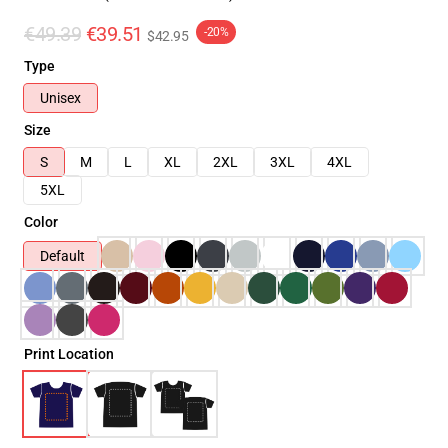
€49.39
€39.51
-20%
$42.95
Type
Unisex
Size
S
M
L
XL
2XL
3XL
4XL
5XL
Color
Default
Print Location