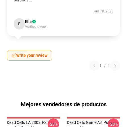
purchase.
Apr 18, 2025
Ella
E
Verified owner
Write your review
1
/
1
Mejores vendedores de productos
Dead Cells LA 2303 T-Shirts
Dead Cells Game Art Pullover
-20%
-20%