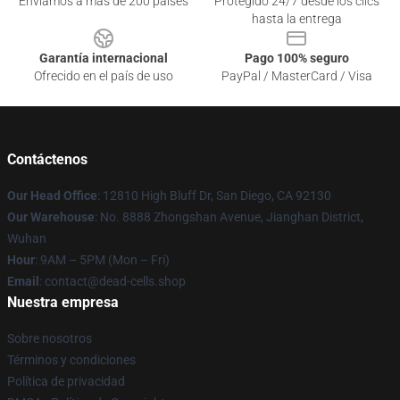
Enviamos a más de 200 países
Protegido 24/7 desde los clics
hasta la entrega
Garantía internacional
Pago 100% seguro
Ofrecido en el país de uso
PayPal / MasterCard / Visa
Contáctenos
Our Head Office
: 12810 High Bluff Dr, San Diego, CA 92130
Our Warehouse
: No. 8888 Zhongshan Avenue, Jianghan District,
Wuhan
Hour
: 9AM – 5PM (Mon – Fri)
Email
: contact@dead-cells.shop
Nuestra empresa
Sobre nosotros
Términos y condiciones
Política de privacidad